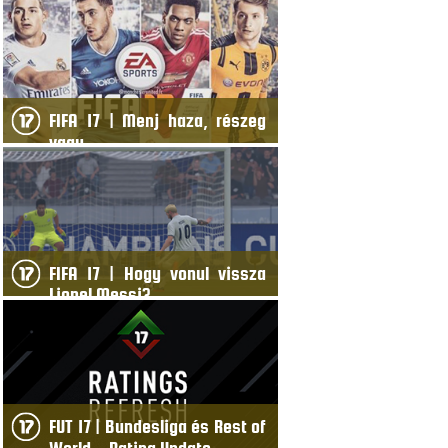
FIFA 17 | Menj haza, részeg
vagy…
FIFA 17 | Hogy vonul vissza
Lionel Messi?
FUT 17 | Bundesliga és Rest of