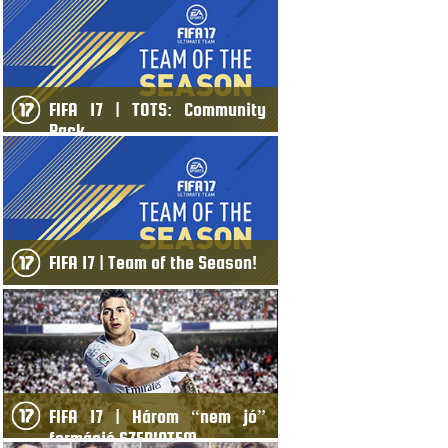
FIFA 17 | TOTS: Community
Pack
FIFA 17 | Team of the Season!
FIFA 17 | Három “nem jó”
formáció SZERINTEM