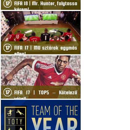
FIFA 18 | Mr. Hunter, folytassa
kérem!
FIFA 17 | MU sztárok egymás
ellen!
FIFA 17 | TOP5 – Kötelező
vétel!