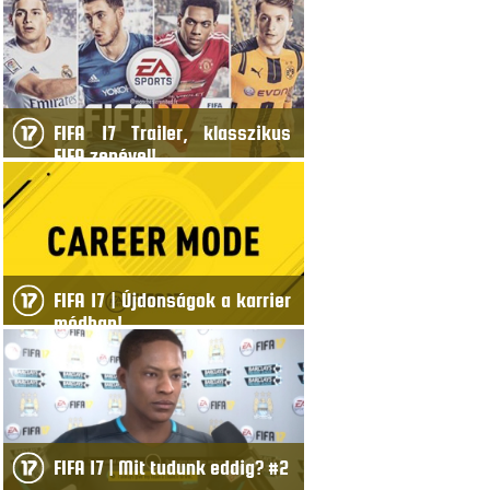
FIFA 17 Trailer, klasszikus
FIFA zenével!
FIFA 17 | Újdonságok a karrier
módban!
FIFA 17 | Mit tudunk eddig? #2