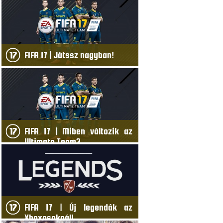
FIFA 17 | Játssz nagyban!
FIFA 17 | Miben változik az
Ultimate Team?
FIFA 17 | Új legendák az
Xboxosoknál!