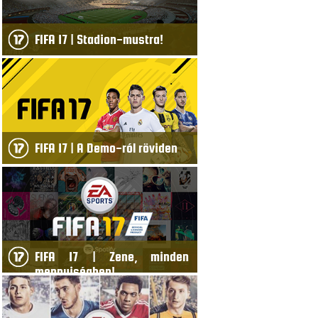
FIFA 17 | Stadion-mustra!
FIFA 17 | A Demo-ról röviden
FIFA 17 | Zene, minden
mennyiségben!