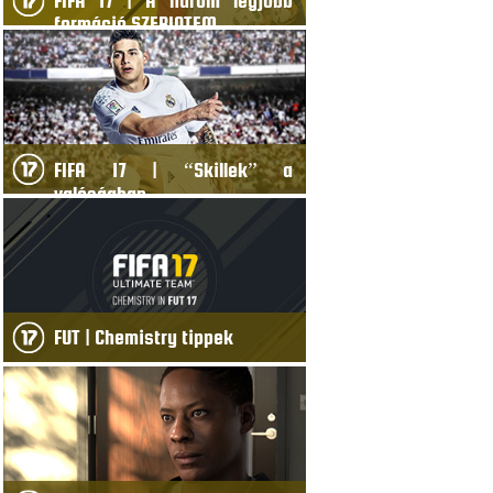
FIFA 17 | A három legjobb
formáció SZERINTEM
FIFA 17 | “Skillek” a
valóságban
FUT | Chemistry tippek