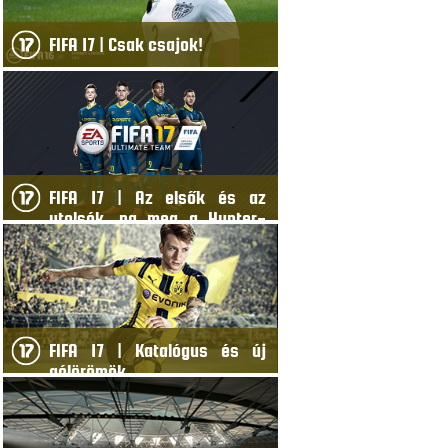
FIFA 17 | Csak csajok!
FIFA 17 | Az elsők és az
utolsók, na meg a Hunter-
sztori
FIFA 17 | Katalógus és új
gólörömök