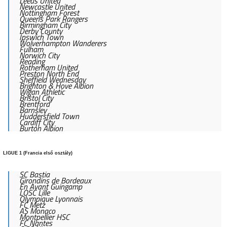
Leeds United
Newcastle United
Nottingham Forest
Queens Park Rangers
Birmingham City
Derby County
Ipswich Town
Wolverhampton Wanderers
Fulham
Norwich City
Reading
Rotherham United
Preston North End
Sheffield Wednesday
Brighton & Hove Albion
Wigan Athletic
Bristol City
Brentford
Barnsley
Huddersfield Town
Cardiff City
Burton Albion
LIGUE 1 (Francia első osztály)
SC Bastia
Girondins de Bordeaux
En Avant Guingamp
LOSC Lille
Olympique Lyonnais
FC Metz
AS Monaco
Montpellier HSC
FC Nantes