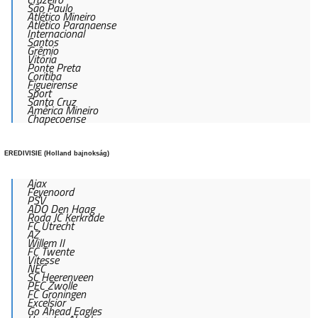
São Paulo
Atlético Mineiro
Atlético Paranaense
Internacional
Santos
Grêmio
Vitória
Ponte Preta
Coritiba
Figueirense
Sport
Santa Cruz
América Mineiro
Chapecoense
EREDIVISIE (Holland bajnokság)
Ajax
Feyenoord
PSV
ADO Den Haag
Roda JC Kerkrade
FC Utrecht
AZ
Willem II
FC Twente
Vitesse
NEC
SC Heerenveen
PEC Zwolle
FC Groningen
Excelsior
Go Ahead Eagles