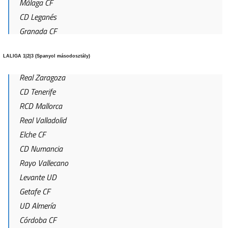
Málaga CF
CD Leganés
Granada CF
LALIGA 1|2|3 (Spanyol másodosztály)
Real Zaragoza
CD Tenerife
RCD Mallorca
Real Valladolid
Elche CF
CD Numancia
Rayo Vallecano
Levante UD
Getafe CF
UD Almería
Córdoba CF