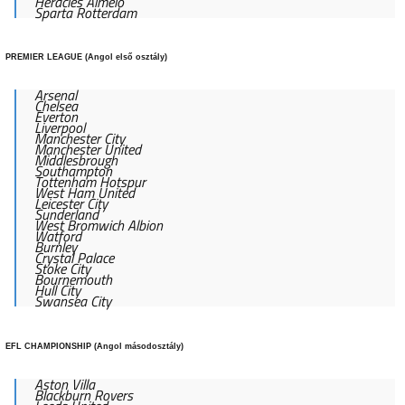
Heracles Almelo
Sparta Rotterdam
PREMIER LEAGUE (Angol első osztály)
Arsenal
Chelsea
Everton
Liverpool
Manchester City
Manchester United
Middlesbrough
Southampton
Tottenham Hotspur
West Ham United
Leicester City
Sunderland
West Bromwich Albion
Watford
Burnley
Crystal Palace
Stoke City
Bournemouth
Hull City
Swansea City
EFL CHAMPIONSHIP (Angol másodosztály)
Aston Villa
Blackburn Rovers