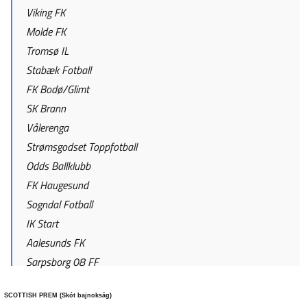
Viking FK
Molde FK
Tromsø IL
Stabæk Fotball
FK Bodø/Glimt
SK Brann
Vålerenga
Strømsgodset Toppfotball
Odds Ballklubb
FK Haugesund
Sogndal Fotball
IK Start
Aalesunds FK
Sarpsborg 08 FF
SCOTTISH PREM (Skót bajnokság)