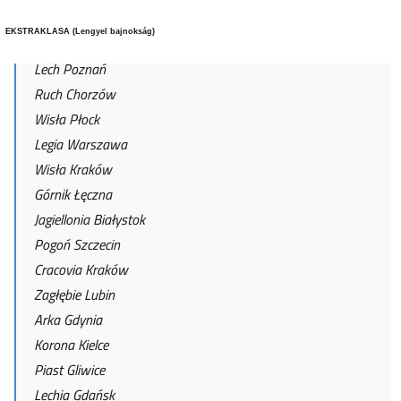
EKSTRAKLASA (Lengyel bajnokság)
Lech Poznań
Ruch Chorzów
Wisła Płock
Legia Warszawa
Wisła Kraków
Górnik Łęczna
Jagiellonia Białystok
Pogoń Szczecin
Cracovia Kraków
Zagłębie Lubin
Arka Gdynia
Korona Kielce
Piast Gliwice
Lechia Gdańsk