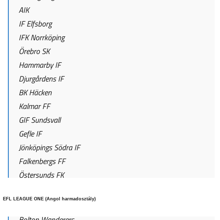
AIK
IF Elfsborg
IFK Norrköping
Örebro SK
Hammarby IF
Djurgårdens IF
BK Häcken
Kalmar FF
GIF Sundsvall
Gefle IF
Jönköpings Södra IF
Falkenbergs FF
Östersunds FK
EFL LEAGUE ONE (Angol harmadosztály)
Bolton Wanderers