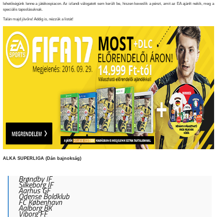
lehetőségünk lenne a játékospiacon. Az izlandi válogatott sem került be, hiszen keveslik a pénzt, amit az EA ajánlt nekik, meg a
speciális tapsolásuknak.
Talán majd jövőre! Addig is, nézzük a listát!
ALKA SUPERLIGA (Dán bajnokság)
Brøndby IF
Silkeborg IF
Aarhus GF
Odense Boldklub
FC København
Aalborg BK
Viborg FF