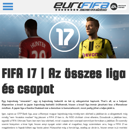
FIFA 17 | Az összes liga
és csapat
Egy bajnokság “visszatért”, egy új bajnokság bekerült és két új válogatottat kaptunk. That’s all, az a helyzet.
Alapvetően a brazil és japán bajnokság kedvelői örülhetnek, hiszen a brazil liga immár játszható lesz a Menedzser
módban. A japán liga a Gamba Osakával már a demoban is bemutatkozott, most pedig jöhet a teljes játék is.
Igen, sajnos az OTP Bank liga, azaz a Mennyei magyar bajnokság még mindig nem elérhető a játékban és a válogatottunk még
mindig “nem hivatalos mezben” fog játszani a FIFA 17-ben is. Az NSO clickbait címei ellenére, Dzsudzsák a játékban lesz,
egyedül a FIFA Ultimate Team-ben nem lesz elérhető, mivel csapata nem szerepel semmilyen formában a játékban. Én személy
szerint hiányolom a kinai ligát, hiszen annyi nyugati sztárt vittek el magukhoz, hogy számitottam arra, hogy a FIFA 17-es
megjelenésre is fognak költeni egy kevés pénzt. Hiányozhat még a horvát liga, esetleg az ukrán is, hiszen onnan is jó meritési