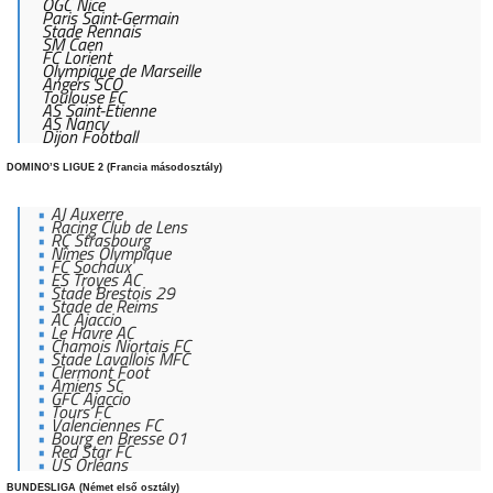
OGC Nice
Paris Saint-Germain
Stade Rennais
SM Caen
FC Lorient
Olympique de Marseille
Angers SCO
Toulouse FC
AS Saint-Étienne
AS Nancy
Dijon Football
DOMINO’S LIGUE 2 (Francia másodosztály)
AJ Auxerre
Racing Club de Lens
RC Strasbourg
Nîmes Olympique
FC Sochaux
ES Troyes AC
Stade Brestois 29
Stade de Reims
AC Ajaccio
Le Havre AC
Chamois Niortais FC
Stade Lavallois MFC
Clermont Foot
Amiens SC
GFC Ajaccio
Tours FC
Valenciennes FC
Bourg en Bresse 01
Red Star FC
US Orléans
BUNDESLIGA (Német első osztály)