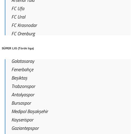
Arsenal Tula
FC Ufa
FC Ural
FC Krasnodar
FC Orenburg
SÜPER LIG (Török liga)
Galatasaray
Fenerbahçe
Beşiktaş
Trabzonspor
Antalyaspor
Bursaspor
Medipol Başakşehir
Kayserispor
Gaziantepspor