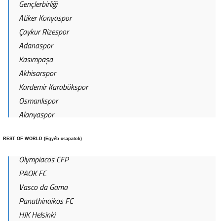
Gençlerbirliği
Atiker Konyaspor
Çaykur Rizespor
Adanaspor
Kasımpaşa
Akhisarspor
Kardemir Karabükspor
Osmanlıspor
Alanyaspor
REST OF WORLD (Egyéb csapatok)
Olympiacos CFP
PAOK FC
Vasco da Gama
Panathinaikos FC
HJK Helsinki