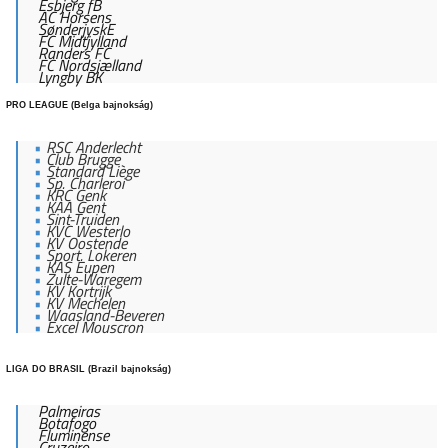
Esbjerg fB
AC Horsens
SønderjyskE
FC Midtjylland
Randers FC
FC Nordsjælland
Lyngby BK
PRO LEAGUE (Belga bajnokság)
RSC Anderlecht
Club Brugge
Standard Liège
Sp. Charleroi
KRC Genk
KAA Gent
Sint-Truiden
KVC Westerlo
KV Oostende
Sport. Lokeren
KAS Eupen
Zulte-Waregem
KV Kortrijk
KV Mechelen
Waasland-Beveren
Excel Mouscron
LIGA DO BRASIL (Brazil bajnokság)
Palmeiras
Botafogo
Fluminense
Cruzeiro