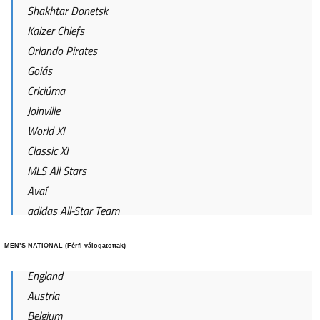
Shakhtar Donetsk
Kaizer Chiefs
Orlando Pirates
Goiás
Criciúma
Joinville
World XI
Classic XI
MLS All Stars
Avaí
adidas All-Star Team
MEN’S NATIONAL (Férfi válogatottak)
England
Austria
Belgium