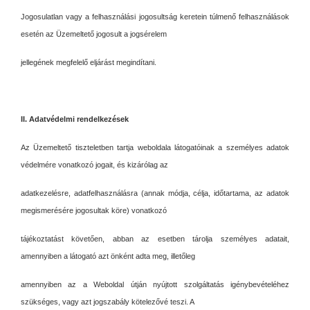
Jogosulatlan vagy a felhasználási jogosultság keretein túlmenő felhasználások
esetén az Üzemeltető jogosult a jogsérelem
jellegének megfelelő eljárást megindítani.
II. Adatvédelmi rendelkezések
Az Üzemeltető tiszteletben tartja weboldala látogatóinak a személyes adatok
védelmére vonatkozó jogait, és kizárólag az
adatkezelésre, adatfelhasználásra (annak módja, célja, időtartama, az adatok
megismerésére jogosultak köre) vonatkozó
tájékoztatást követően, abban az esetben tárolja személyes adatait,
amennyiben a látogató azt önként adta meg, illetőleg
amennyiben az a Weboldal útján nyújtott szolgáltatás igénybevételéhez
szükséges, vagy azt jogszabály kötelezővé teszi. A