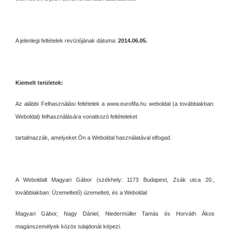
A jelenlegi feltételek revíziójának dátuma:
2014.06.05.
Kiemelt területek:
Az alábbi Felhasználási feltételek a www.eurofifa.hu weboldal (a továbbiakban:
Weboldal) felhasználására vonatkozó feltételeket
tartalmazzák, amelyeket Ön a Weboldal használatával elfogad.
A Weboldalt Magyari Gábor (székhely: 1173 Budapest, Zsák utca 20.,
továbbiakban: Üzemeltető) üzemelteti, és a Weboldal
Magyari Gábor, Nagy Dániel, Niedermüller Tamás és Horváth Ákos
magánszemélyek közös tulajdonát képezi.