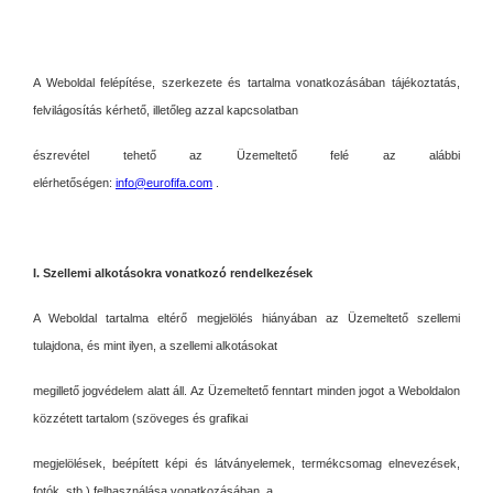
A Weboldal felépítése, szerkezete és tartalma vonatkozásában tájékoztatás,
felvilágosítás kérhető, illetőleg azzal kapcsolatban
észrevétel tehető az Üzemeltető felé az alábbi
elérhetőségen:
info@eurofifa.com
.
I. Szellemi alkotásokra vonatkozó rendelkezések
A Weboldal tartalma eltérő megjelölés hiányában az Üzemeltető szellemi
tulajdona, és mint ilyen, a szellemi alkotásokat
megillető jogvédelem alatt áll. Az Üzemeltető fenntart minden jogot a Weboldalon
közzétett tartalom (szöveges és grafikai
megjelölések, beépített képi és látványelemek, termékcsomag elnevezések,
fotók, stb.) felhasználása vonatkozásában, a