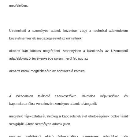
megfelelően.
Üzemeltető a személyes adatok kezelése, vagy a technikai adatvédelem
követelményeinek megszegésével az érintettnek
okozott kárt köteles megtéríteni. Amennyiben a károkozás az Üzemeltető
adatfeldolgozói tevékenysége során merül fel, úgy az
okozott károk megtérítésére az adatkezelő köteles.
A Weboldalon található szerkesztőkre, hivatalos képviselőkre és
kapcsolattartókra vonatkozó személyes adatok a látogatók
megfelelő tájékoztatását, illetőleg a kapcsolatfelvétel lehetőségének biztosítását
szolgálják. A fenti személyes adatok jelen
pontban foglaltaktól eltérő felhasználása személyes adatokkal való