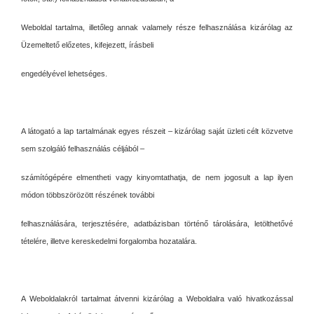
Weboldal tartalma, illetőleg annak valamely része felhasználása kizárólag az
Üzemeltető előzetes, kifejezett, írásbeli
engedélyével lehetséges.
A látogató a lap tartalmának egyes részeit – kizárólag saját üzleti célt közvetve
sem szolgáló felhasználás céljából –
számítógépére elmentheti vagy kinyomtathatja, de nem jogosult a lap ilyen
módon többszörözött részének további
felhasználására, terjesztésére, adatbázisban történő tárolására, letölthetővé
tételére, illetve kereskedelmi forgalomba hozatalára.
A Weboldalakról tartalmat átvenni kizárólag a Weboldalra való hivatkozással