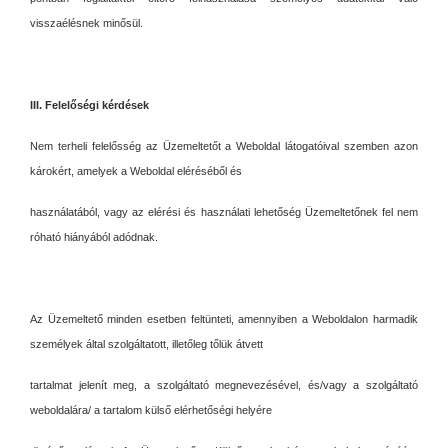
visszaélésnek minősül.
III. Felelőségi kérdések
Nem terheli felelősség az Üzemeltetőt a Weboldal látogatóival szemben azon
károkért, amelyek a Weboldal eléréséből és
használatából, vagy az elérési és használati lehetőség Üzemeltetőnek fel nem
róható hiányából adódnak.
Az Üzemeltető minden esetben feltünteti, amennyiben a Weboldalon harmadik
személyek által szolgáltatott, illetőleg tőlük átvett
tartalmat jelenít meg, a szolgáltató megnevezésével, és/vagy a szolgáltató
weboldalára/ a tartalom külső elérhetőségi helyére