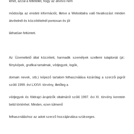
lehet, azzal a feltétellel, hogy az átvevő nem
módosítja az eredeti információt, illetve a Weboldalra való hivatkozást minden
átvételnél és közzétételnél pontosan és jól
láthatóan feltünteti.
Az Üzemeltető által közzétett, harmadik személyek szellemi tulajdonát (pl.:
fényképek, grafikai tartalmak, védjegyek, logók,
domain nevek, stb.) képező tartalom felhasználása kizárólag a szerzői jogról
szóló 1999. évi LXXVI. törvény, illetőleg a
védjegyek és földrajzi árujelzők oltalmáról szóló 1997. évi XI. törvény keretein
belül történhet. Minden, ezen túlmenő
felhasználáshoz az adott szerző hozzájárulása szükseges.