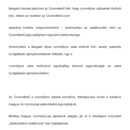
látogató írásban jelezheti az Üzemeltető felé, hogy személyes adatainak törlését
kéri, ebben az esetben az Üzemeltető ezen
adatokat köteles megsemmisíteni – amennyiben az adatkezelés nem az
Üzemeltető jogszabályban rögzített kötelezettsége.
Amennyiben a látogató olyan személyes adat törlését kéri, amely valamely
szolgáltatás igénybevételének feltétele, úgy a
személyes adat törlésével egyidejűleg elveszti jogosultságát az adott
szolgáltatás igénybevételére.
Az Üzemeltető a személyes adatok kezelése, feldolgozása során a hatályos
magyar és közösségi adatvédelmi jogszabályok,
illetőleg magyar kormányzati ajánlások alapján jár el a Weblapon közzétett
„Adatvédelmi nyilatkozat”-ban foglaltaknak