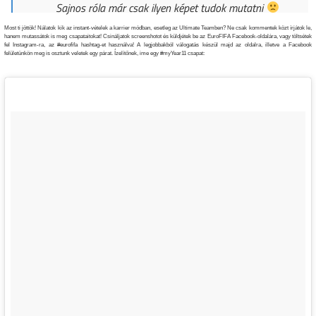
Sajnos róla már csak ilyen képet tudok mutatni
Most ti jöttök! Nálatok kik az instant-vételek a karrier módban, esetleg az Ultimate Teamben? Ne csak kommentek közt írjátok le,
hanem mutassátok is meg csapataitokat! Csináljatok screenshotot és küldjétek be az EuroFIFA Facebook-oldalára, vagy töltsétek
fel Instagram-ra, az #eurofifa hashtag-et használva! A legjobbakból válogatás készül majd az oldalra, illetve a Facebook
felületünkön meg is osztunk veletek egy párat. Ízelítőnek, ime egy #myYear11 csapat: