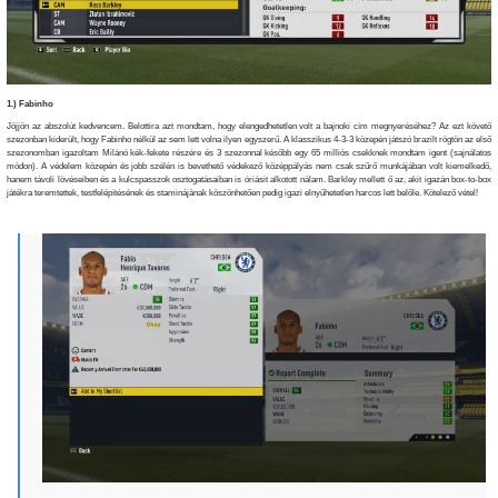
1.) Fabinho
Jöjjön az abszolút kedvencem. Belottira azt mondtam, hogy elengedhetetlen volt a bajnoki cím megnyeréséhez? Az ezt követő
szezonban kiderült, hogy Fabinho nélkül az sem lett volna ilyen egyszerű. A klasszikus 4-3-3 közepén játszó brazilt rögtön az első
szezonomban igazoltam Milánó kék-fekete részére és 3 szezonnal később egy 65 milliós csekknek mondtam igent (sajnálatos
módon). A védelem közepén és jobb szélén is bevethető védekező középpályás nem csak szűrő munkájában volt kiemelkedő,
hanem távoli lövéseiben és a kulcspasszok osztogatásaiban is óriásit alkotott nálam. Barkley mellett ő az, akit igazán box-to-box
játékra teremtettek, testfelépítésének és staminájának köszönhetően pedig igazi elnyűhetetlen harcos lett belőle. Kötelező vétel!