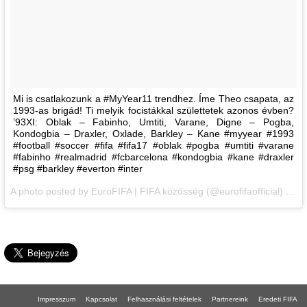
Mi is csatlakozunk a #MyYear11 trendhez. Íme Theo csapata, az
1993-as brigád! Ti melyik focistákkal születtetek azonos évben?
’93XI: Oblak – Fabinho, Umtiti, Varane, Digne – Pogba,
Kondogbia – Draxler, Oxlade, Barkley – Kane #myyear #1993
#football #soccer #fifa #fifa17 #oblak #pogba #umtiti #varane
#fabinho #realmadrid #fcbarcelona #kondogbia #kane #draxler
#psg #barkley #everton #inter
A photo posted by EuroFIFA | FIFA közösség (@eurofifaofficial) on
J
Impresszum
Kapcsolat
Felhasználási feltételek
Partnereink
Eredeti FIFA