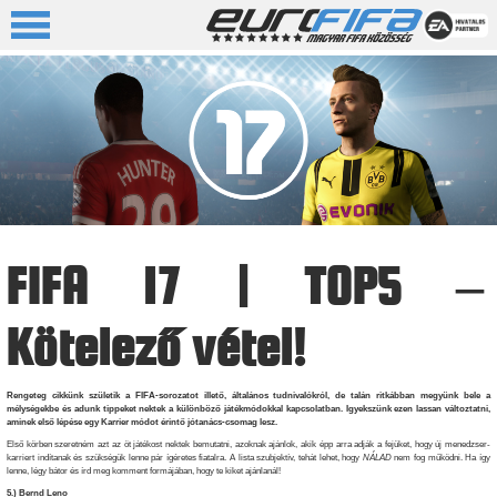
FIFA 17 | TOP5 –
Kötelező vétel!
Rengeteg cikkünk születik a FIFA-sorozatot illető, általános tudnivalókról, de talán ritkábban megyünk bele a
mélységekbe és adunk tippeket nektek a különböző játékmódokkal kapcsolatban. Igyekszünk ezen lassan változtatni,
aminek első lépése egy Karrier módot érintő jótanács-csomag lesz.
Első körben szeretném azt az öt játékost nektek bemutatni, azoknak ajánlok, akik épp arra adják a fejüket, hogy új menedzser-
karriert indítanak és szükségük lenne pár ígéretes fiatalra. A lista szubjektív, tehát lehet, hogy
NÁLAD
nem fog működni. Ha így
lenne, légy bátor és írd meg komment formájában, hogy te kiket ajánlanál!
5.) Bernd Leno