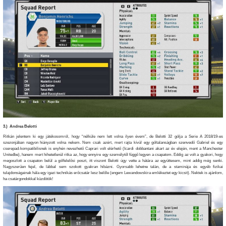
3.) Andrea Belotti
Ritkán jelentem ki egy játékosomról, hogy “nélküle nem lett volna ilyen évem”, de Belotti 32 gólja a Serie A 2018/19-es
szezonjában nagyon hiányzott volna nekem. Nem csak azért, mert rajta kívül egy góltalanságban szenvedő Gabriel és egy
cserepad-kompatibilisnek is enyhén nevezhető Caprari volt elérhető (Icardi dobbantani akart az év elején, ment a Manchester
Unitedbe), hanem mert hihetetlenül ritka az, hogy ennyire egy személytől függő legyen a csapatom. Eddig az volt a gyakori, hogy
megoszlott a csapaton belül a gólfelelősi poszt, itt viszont Belotti úgy vette a hátára az együttesem, mint addig még senki.
Nagyszerűen fejel, de lábbal sem szokott gyakran hibázni. Gyorsabb lehetne talán, de a staminája és egyéb fizikai
tulajdonságainak hála egy igazi technikás erőcsatár lesz belőle (engem Lewandowskira emlékeztet egy kicsit). Nektek is ajánlom,
ha csatárgondokkal küzdötök!