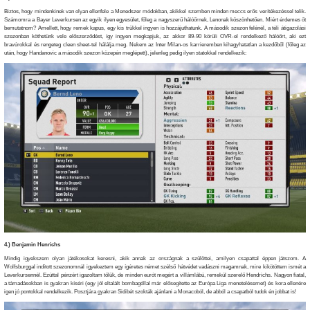
Biztos, hogy mindenkinek van olyan ellenfele a Menedszer módokban, akikkel szemben minden meccs erős verítékezéssel telik.
Számomra a Bayer Leverkursen az egyik ilyen egyesület, főleg a nagyszerű hálóőrnek, Lenonak köszönhetően. Miért érdemes őt
bemutatnom? Amellett, hogy remek kapus, egy kis trükkel ingyen is hozzájuthatunk. A második szezon felénél, a téli átigazolási
szezonban köthetünk vele előszerződést, így ingyen megkapjuk, az akkor 89-90 körüli OVR-el rendelkező hálóőrt, aki ezt
bravúrokkal és rengeteg cleen sheet-tel hálálja meg. Nekem az Inter Milan-os karrieremben kihagyhatatlan a kezdőből (főleg az
után, hogy Handanovic a második szezon közepén meglépett), jelenleg pedig ilyen statokkal rendelkezik:
4.) Benjamin Henrichs
Mindig igyekszem olyan játékosokat keresni, akik annak az országnak a szülöttei, amilyen csapattal éppen játszom. A
Wolfsburggal indított szezonomnál igyekeztem egy ígéretes német szélső hátvédet vadászni magamnak, mire kikötöttem ismét a
Leverkursennél. Ezúttal pénzért igazoltam tőlük, de minden eurót megért a villámlábú, remekül szerelő Hendrichs. Nagyon fiatal,
a támadásokban is gyakran kíséri (egy jól eltalált bombagóllal már elősegítette az Európa Liga menetelésemet) és kora ellenére
igen jó pontokkal rendelkezik. Posztjára gyakran Sidibét szokták ajánlani a Monacoból, de abból a csapatból tudok én jobbat is!