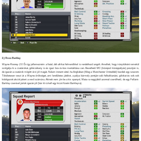
2.) Ross Barkley
Wayne Rooney 2.0
. Én így jellemezném a fiatal, dél-afrikai felmenőkkel is rendelkező angolt. Amellett, hogy irányítóként remekül
szolgálja ki a csatárokat, gólérzékeny is és igazi box-to-box mentalitása van. Bevethető MC (középső középpályás) posztján is,
de igazán a csatárok mögött érzi jól magát. Nálam instant vétel, ha Angliában (főleg a Manchester Uniteddel) kezdek egy szezont.
Tökéletesen veszi át a Wayne-örökséget, ami lendületes játékot, a pálya bármely pontján való felbukkanást, gólokat és sok-sok
kidolgozott akciót jelent a vevő számára. Akinek nem jön be a kis spanyol, Mata-ra nagyjából azonnal cserélhető, de egy Fellaini-
Barkley cserével jártok igazán jól (bár itt rá kell egy kicsit fizetni Barkleyra).