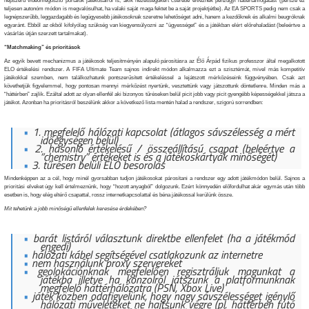
népszerű videómegosztó portálok játékosairól is, akik nézettségükért cserébe élveznek pénzügyi háttértámogatást (persze ez
teljesen autonóm módon is megvalósulhat, ha valaki saját maga fektet be a saját projektjétbe). Az EA SPORTS pedig nem csak a
legnépszerűbb, leggazdagabb és legügyesebb játékosoknak szeretne lehetőséget adni, hanem a kezdőknek és alkalmi beugróknak
egyaránt. Ebből az okból kifolyólag szükség van kiegyensúlyozni az “ügyességet” és a játékban elért előrehaladást (beleértve a
vásárlás útján szerzett tartalmakat).
“Matchmaking” és prioritások
Az egyik bevett mechanizmus a játékosok teljesítményén alapuló párosításra az Élő Árpád fizikus professzor által megalkotott
ELO értékelési rendszer. A FIFA Ultimate Team sajnos indirekt módon alkalmazza ezt a szisztémát, mivel más kompetitív
játékokkal szemben, nem találkozhatunk pontszerűsített értékeléssel a lejátszott mérkőzéseink függvényében. Csak azt
követhetjük figyelemmel, hogy pontosan mennyi mérkőzést nyertünk, vesztettünk vagy játszottunk döntetlenre. Minden más a
“háttérben” zajlik. Ezáltal adott az olyan ellenfél aki bizonyos tűréseken belül picit jobb vagy picit gyengébb képességekkel játsza a
játékot. Azonban ha prioritásról beszélünk akkor a következő lista mentén halad a rendszer, szigorú sorrendben:
1. megfelelő hálózati kapcsolat (átlagos sávszélesség a mért
időegységen belül)
2. hasonló értékelésű / összeállítású csapat (beleértve a
“chemistry” értékeket is és a játékoskártyák minőségét)
3. tűrésen belüli ELO besorolás
Mindenképpen az a cél, hogy minél gyorsabban tudjon játékosokat párosítani a rendszer egy adott játékmódon belül. Sajnos a
prioritási elveket úgy kell értelmeznünk, hogy “hozott anyagból” dolgozunk. Ezért könnyedén előfordulhat akár egymás után több
esetben is, hogy elég eltérő csapattal, rossz internetkapcsolattal és béna játékossal kerülünk össze.
Mit tehetünk a jobb minőségű ellenfelek keresése érdekében?
barát listáról választunk direktbe ellenfelet (ha a játékmód
engedi)
hálózati kábel segítségével csatlakozunk az internetre
nem használunk proxy szervereket
geolokációnknak megfelelően regisztráljuk magunkat a
játékba illetve ha konzolról játszunk a platformunknak
megfelelő háttérhálózatra (PSN, Xbox Live)
játék közben odafigyelünk, hogy nagy sávszélességet igénylő
hálózati műveleteket ne hajtsunk végre (pl. háttérben futó