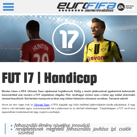
FUT 17 | Handicap
Minden héten a FIFA Ultimate Team rejtelmeivel foglalkozunk. Eddig a kezdő játékosoknak igyekeztünk kedvcsináló
bemutatókkal utat mutatni a FUT terjedelmes világába. Picit rendhagyó módon ezen a héten egy sokkal vitatottabb
témával készültünk. Sok kérdést tisztázunk és lehet még többet felvetünk a követező sorokban. Tartsatok velünk!
Amint azt nem régen írtuk az
Ultimate Team
a FIFA alapjáték egy külön letölthető játékmódjaként kezdte pályafutását. A nagy
sikerre való tekintettel egyre szövevényesebb lett a játékmenet és az elérhető lehetőségek. Tulajdonképpen a FUT évről-évre
tapasztalható módosításait két nagy csoportra oszthatjuk.
felhasználói élmény növelése, innováció
rendeltetésnek megfelelő felhasználás javítása (pl. csalók
szűrése)