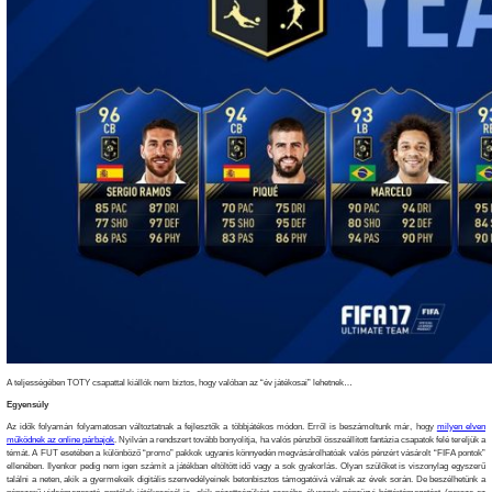
A teljességében TOTY csapattal kiállók nem biztos, hogy valóban az “év játékosai” lehetnek…
Egyensúly
Az idők folyamán folyamatosan változtatnak a fejlesztők a többjátékos módon. Erről is beszámoltunk már, hogy
milyen elven
működnek az online párbajok
. Nyilván a rendszert tovább bonyolítja, ha valós pénzből összeállított fantázia csapatok felé tereljük a
témát. A FUT esetében a különböző “promo” pakkok ugyanis könnyedén megvásárolhatóak valós pénzért vásárolt “FIFA pontok”
ellenében. Ilyenkor pedig nem igen számít a játékban eltöltött idő vagy a sok gyakorlás. Olyan szülőket is viszonylag egyszerű
találni a neten, akik a gyermekeik digitális szenvedélyeinek betonbisztos támogatóivá válnak az évek során. De beszélhetünk a