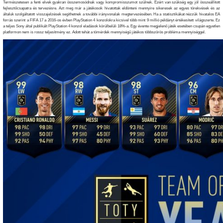
Természetesen a fenti elvek gyakran összemosódnak vagy kompromisszumot szülnek. Ezért van szükség egy jól összeállított
fejlesztőcsapatra és tervezésre. Azt meg már a játékosok hivatottak eldönteni mennyire sikeresek az egyes törekvések és az
általuk szolgáltatott visszajelzések segíthetnek a további irányvonalak megtervezésében. Ha a statisztikákat nézzük hivatalos EA
forrás szerint a FIFA 17 a 2016-os évben PlayStation 4 konzolokra kicsivel több mint 9 millió példányt értékesített világszerte. Ez
a teljes Sony által publikált PlayStation 4 konzol eladások körülbelüli 18%-a. Egy évente megjelenő játék esetében csupán egyetlen
platformon nem is rossz teljesítmény ez. Adott tehát a tömérdek mennyiségű játékos többszörös probléma mennyiséggel.