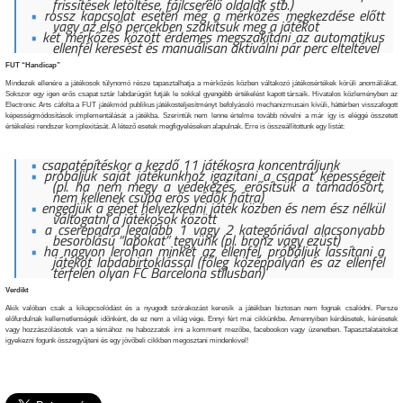
frissítések letöltése, fájlcserélő oldalak stb.)
rossz kapcsolat esetén még a mérkőzés megkezdése előtt
vagy az első percekben szakítsuk meg a játékot
két mérkőzés között érdemes megszakítani az automatikus
ellenfél keresést és manuálisan aktiválni pár perc elteltével
FUT “Handicap”
Mindezek ellenére a játékosok túlynomó része tapasztalhatja a mérkőzés közben váltakozó játékosértékek körüli anomáliákat.
Sokszor egy igen erős csapat sztár labdarúgóit futják le sokkal gyengébb értékelést kapott társaik. Hivatalos közleményben az
Electronic Arts cáfolta a FUT játékmód publikus játékosteljesítményt befolyásoló mechanizmusain kívüli, háttérben visszafogott
képességmódosítások implementálását a játékba. Szerintük nem lenne értelme tovább növelni a már így is eléggé összetett
értékelési rendszer komplexitását. A létező esetek megfigyeléseken alapulnak. Erre is összeállítottunk egy listát:
csapatépítéskor a kezdő 11 játékosra koncentráljunk
próbáljuk saját játékunkhoz igazítani a csapat képességeit
(pl. ha nem megy a védekezés, erősítsük a támadósort,
nem kellenek csupa erős védők hátra)
engedjük a gépet helyezkedni játék közben és nem ész nélkül
váltogatni a játékosok között
a cserepadra legalább 1 vagy 2 kategóriával alacsonyabb
besorolású “lapokat” tegyünk (pl. bronz vagy ezüst)
ha nagyon lerohan minket az ellenfél, próbáljuk lassítani a
játékot labdabirtoklással (főleg középpályán és az ellenfél
térfelén olyan FC Barcelona stílusban)
Verdikt
Akik valóban csak a kikapcsolódást és a nyugodt szórakozást keresik a játékban biztosan nem fognak csalódni. Persze
előfurdulnak kellemetlenségek időnként, de ez nem a világ vége. Ennyi fért mai cikkünkbe. Amennyiben kérdésetek, kérésetek
vagy hozzászólásotok van a témához ne habozzatok írni a komment mezőbe, facebookon vagy üzenetben. Tapasztalataitokat
igyekezni fogunk összegyűjteni és egy jövőbeli cikkben megosztani mindenkivel!