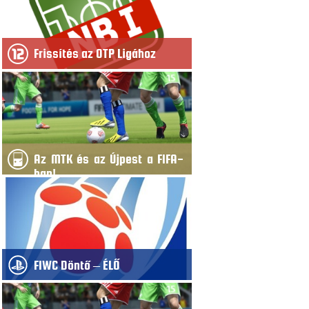
Frissítés az OTP Ligához
Az MTK és az Újpest a FIFA-
ban!
FIWC Döntő – ÉLŐ