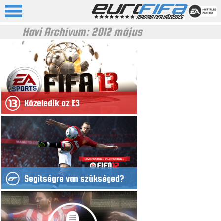
Havi Archívum:
2012 május
Közeledik az E3
Segítségre van szükséged?