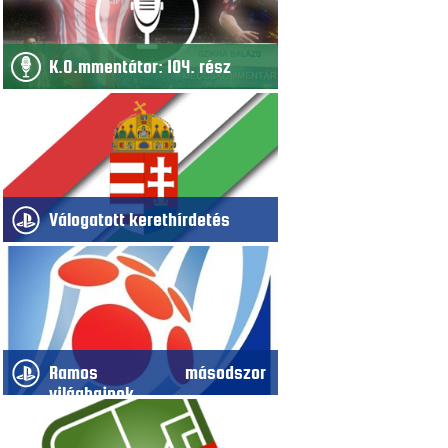
K.O.mmentátor: 104. rész
Válogatott kerethírdetés
Ramos másodszor
világbajnok