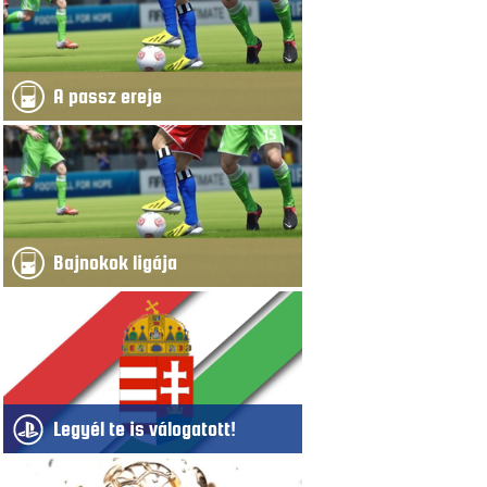
A passz ereje
Bajnokok ligája
Legyél te is válogatott!