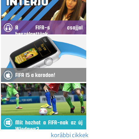
A FIFA-s csajjal
beszélgettünk
FIFA 15 a karodon!
Mit hozhat a FIFA-nak az új
Windows?
korábbi cikkek