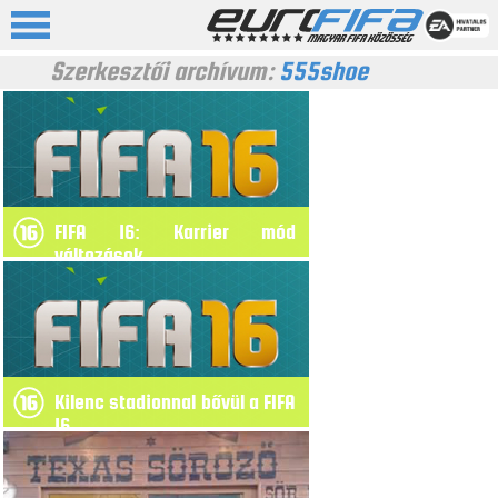
Szerkesztői archívum:
555shoe
FIFA 16: Karrier mód
változások
Kilenc stadionnal bővül a FIFA
16