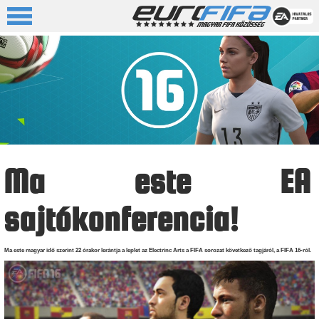
Ma este EA
sajtókonferencia!
Ma este magyar idő szerint 22 órakor lerántja a leplet az Electrinc Arts a FIFA sorozat következő tagjáról, a FIFA 16-ról.