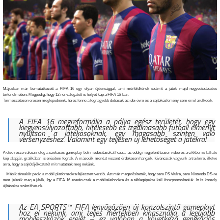
Májusban már bemutatkozott a FIFA 16 egy olyan újdonsággal, ami mérföldkőnek számít a játék majd negyedszázados
történelmében. Mégpedig, hogy 12 női válogatott is helyet kap a FIFA 16-ban.
Természetesen erősen meglepődnénk, ha ez lenne a legnagyobb dobásuk az idei évre és a sajtóközlemény sem erről árulkodik.
A FIFA 16 megreformálja a pálya egész területét, hogy egy
kiegyensúlyozottabb, hitelesebb és izgalmasabb futball élményt
nyújtson a játékosoknak, egy magasabb szinten való
versenyzéshez. Valamint egy teljesen új lehetőséget a játékra!
A első része valószínűleg a szokásos gameplay-beli módosításokat hozza, az eddig megjelent teaser videó és a cikkben is látható
kép alapján, grafikában is erősíteni fognak. A második mondat viszont érdekesen hangzik, kíváncsiak vagyunk a trailerre, illetve
arra, hogy a sajtótájékoztatót mit mutatnak meg nekünk.
Másik témakör pedig a mobil platformokra fejlesztett verzió. Azt már megerősítették, hogy sem PS Vitára, sem Nintendo DS-re
nem jelenik meg a játék, így a FIFA 16 esetén csak a mobiltelefonokra és a táblagépekre kell összpontosítaniuk. Itt is komoly
újításokra számíthatunk.
Az EA SPORTS™ FIFA lenyűgözően új konzolszintű gameplayt
hoz el nekünk, ami teljes mértékben kihasználja a legújabb
mobileszközök erejét – ez valóban a következő generációs