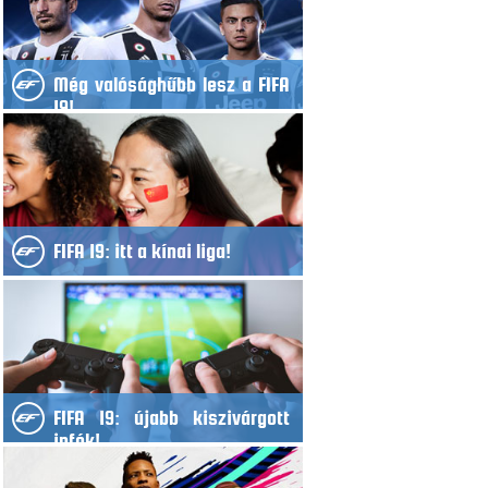
Még valósághűbb lesz a FIFA
19!
FIFA 19: itt a kínai liga!
FIFA 19: újabb kiszivárgott
infók!