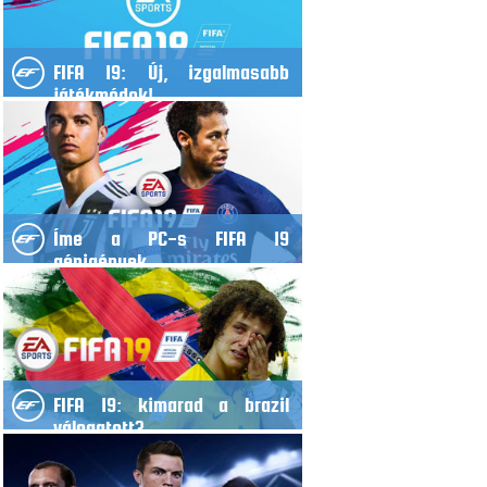
FIFA 19: Új, izgalmasabb
játékmódok!
Íme a PC-s FIFA 19
gépigények
FIFA 19: kimarad a brazil
válogatott?