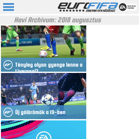
Havi Archívum:
2018 augusztus
Tényleg olyan gyenge lenne a
Liverpool?
Új gólörömök a 19-ben