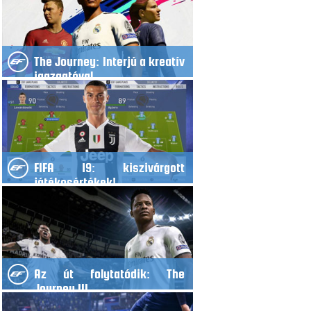
The Journey: Interjú a kreatív
igazgatóval
FIFA 19: kiszivárgott
játékosértékek!
Az út folytatódik: The
Journey III.