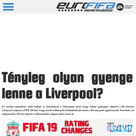
Tényleg olyan gyenge
lenne a Liverpool?
Az utóbbi napokban több helyen is olvashattuk a háborgást arról, hogy milyen gyengére sikerült a BL-döntős
Liverpool csapata a FIFA 19-ben, hogy ennél sokkal jobb értékelések járnának a Mersey-parti együttesnek. Azonban, ha
megnézzük a 18-hoz képest a változásokat, mégse olyan rossz ez…