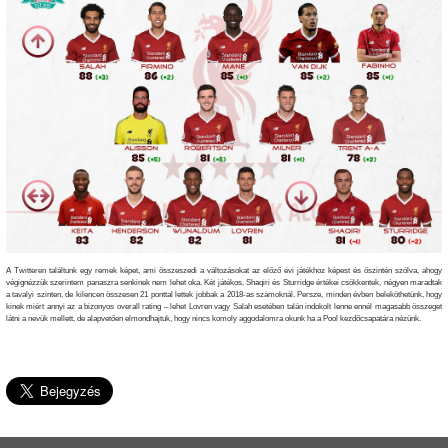
A Twitteren találtunk egy remek képet, ami összeszedi a változásokat az előző évi játékhoz képest és őszintén szólva, ahogy
végignézzük szerintem panaszra senkinek nem lehet oka. Két játékos, Shaqiri és Sturridge értékei csökkentek, négyen maradtak
a tavalyi szinten, de kilencen összesen 21 ponttal lettek jobbak a 2018-as számoknál. Persze, minden évben beleköthetünk, hogy
kinek miért annyi az a bizonyos overall rating – lehet Lovren vagy Salah esetében talán indokolt lenne ennél magasabb összeget
látni a nevük mellett, de alapvetően elmondhajtuk, hogy nincs komoly aggodalomra okunk ha a Pool kezdőcsapatára nézünk.