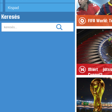
Kispad
Keresés
FIFA World: T
Miért játs
Cuppal?