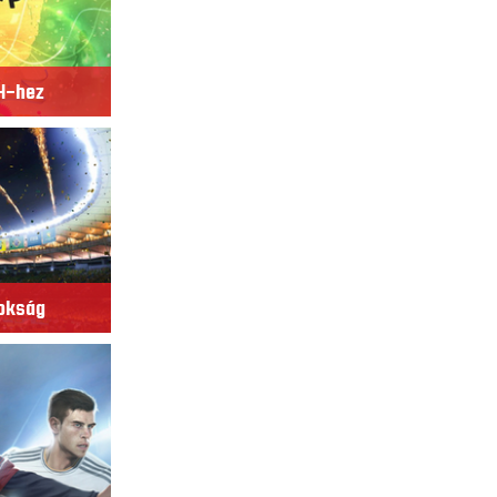
14-hez
nokság