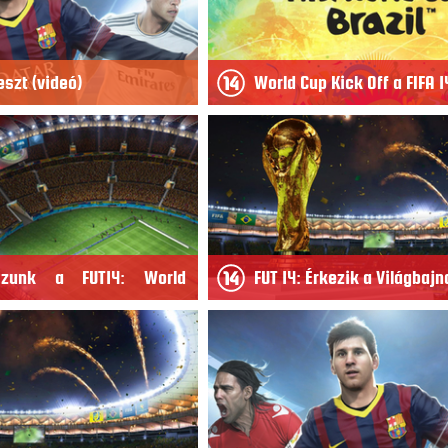
eszt (videó)
World Cup Kick Off a FIFA 
szunk a FUT14: World
FUT 14: Érkezik a Világbaj