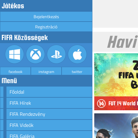
Játékos
Bejelentkezés
Regisztráció
Havi
FIFA Közösségek
facebook
instagram
twitter
Menü
Főoldal
FIFA Hírek
FUT 14 World
FIFA Rendezvény
FIFA Videók
FIFA Galéria