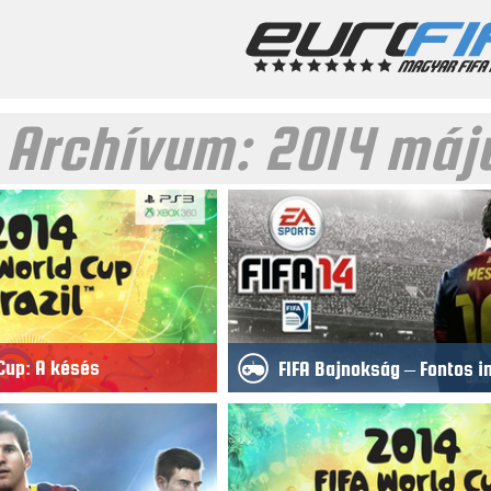
 Archívum:
2014 máj
 Cup: A késés
FIFA Bajnokság – Fontos i