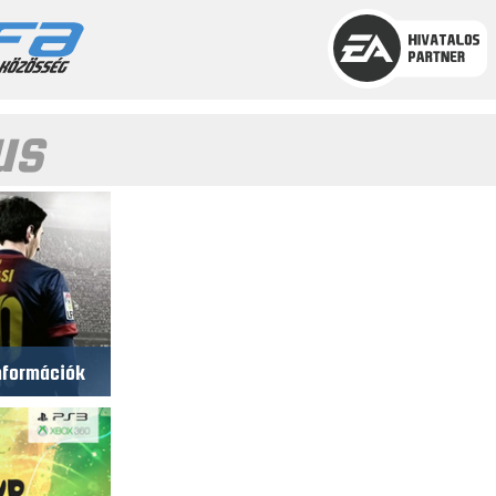
us
nformációk