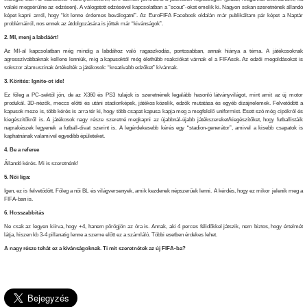
valaki megsérülne az edzésen). A válogatott edzésével kapcsolatban a “scout”-okat emelik ki. Nagyon sokan szeretnének állandó
képet kapni arról, hogy “kit lenne érdemes beválogatni”. Az EuroFIFA Facebook oldalán már publikáltam pár képet a Naptár
problémáiról, nos ennek az átdolgozására is jöttek már “kivánságok”.
2. MI, menj a labdáért!
Az MI-al kapcsolatban még mindig a labdához való ragaszkodás, pontosabban, annak hiánya a téma. A játékosoknak
agresszívabbaknak kellene lenniük, mig a kapusoktól még élethűbb reakciókat várnak el a FIFAsok. Az edzői megoldásokat is
sokszor alamuszinak értékelték a játékosok: “kreatívabb edzőket” kívánnak.
3. Körités: Ignite-ot ide!
Ez főleg a PC-sektől jön, de az X360 és PS3 tulajok is szeretnének legalább hasonló látványvilágot, mint amit az új motor
produkál. 3D-nézők, meccs előtti és utáni stadionképek, játékos közelik, edzők mutatása és egyéb dizájnelemek. Felvetődött a
kapusok meze is, több kérés is arra tér ki, hogy több csapat kapusa kapja meg a megfelelő uniformist. Esett szó még cipókról és
kiegészítőkről is. A játékosok nagy része szeretné megkapni az újabbnál-újabb játékszereket/kiegészítőket, hogy futballistáik
naprakészek legyenek a futball-divat szerint is. A legérdekesebb kérés egy “stadion-generátor”, amivel a kisebb csapatok is
kaphatnának valamivel egyedibb épületeket.
4. Be a referee
Állandó kérés. Mi is szeretnénk!
5. Női liga:
Igen, ez is felvetődött. Főleg a női BL és világversenyek, amik kezdenek népszerűek lenni. A kérdés, hogy ez mikor jelenik meg a
FIFA-ban is.
6. Hosszabbítás
Ne csak az legyen kiírva, hogy +4, hanem pörögjön az óra is. Annak, aki 4 perces félidőkkel játszik, nem biztos, hogy értelmét
látja, hiszen kb 3-4 pillanatig lenne a szeme előtt ez a számláló. Többi esetben érdekes lehet.
A nagy része tehát ez a kívánságoknak. Ti mit szeretnétek az új FIFA-ba?