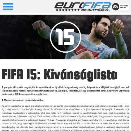
FIFA 15: Kivánságlista
A pangás időszakát megtörjük. A munkálatok az új oldal-designel még mindig folynak és a VB játék tesztjéről sem kell
lemondanotok, hiszen hamarosan láthatjátok azt is. Addig is, készítettünk egy összeállítást arról, hogy mire vágynak a
játékosok, a FIFA-sorozattal kapcsolatban.
1. Menedzser módot, de részletesebbet:
Az egyik legtöbb kérés ezzel a móddal szemben jön, ez szinte természetes. Első körben az új ligák utáni kuncsorgás (NBI, Török
liga, stb.) teszi ki a kívánságlisták nagy részét. Az előszezonban a legtöbben a “saját célpontokat” hiányolják. Szeretnék saját
maguknak kiválasztani a célpontokat, ahol akár több (6-7, végtelen) cserét is bevethetnének. Sőt, nem csak meccseket, de
tornákat is rendezhetnénk a nyáron. Ezek mellett az ificsapatok örvendenek még népszerűségnek. Nagyon sokan szeretnék, hogy
többet foglalkozhassunk a fiatalokkal. Legyen “ifi-liga”. Nevezzük a fiatalokat egy ligába, ahol akár mi is irányíthatjuk őket. Ehhez
persze az kell, hogy egy nagyon bő ifikeretet hozzunk össze. A másik kérdés az edzés. Sokan szeretnék, ha alkalmazhatnánk
segédedzőket (az Ultimate Team rendszere szerint, amolyan megvásárolható kártyaként), ami fejleszti a játékosok tulajdonságát,
fittségét, stb. Az edzéseket vezényelhetnénk, ami szintén javíthatná a játékosok képességeit (plusz, magunkat okolhatnánk, ha