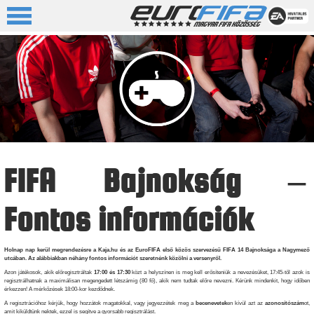
FIFA Bajnokság –
Fontos információk
Holnap nap kerül megrendezésre a Kaja.hu és az EuroFIFA első közös szervezésű FIFA 14 Bajnoksága a Nagymező
utcában. Az alábbiakban néhány fontos információt szeretnénk közölni a versenyről.
Azon játékosok, akik előregisztráltak
17:00 és 17:30
közt a helyszínen is meg kell erősíteniük a nevezésüket, 17:45-től azok is
regisztrálhatnak a maximálisan megengedett létszámig (80 fő), akik nem tudtak előre nevezni. Kérünk mindenkit, hogy időben
érkezzen! A mérkőzések 18:00-kor kezdődnek.
A regisztrációhoz kérjük, hogy hozzátok magatokkal, vagy jegyezzétek meg a
becenevetek
en kívül azt az
azonosítószám
ot,
amit kiküldtünk nektek, ezzel is segítve a gyorsabb regisztrálást.