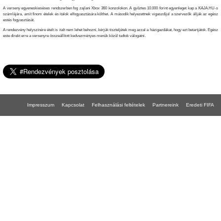
A verseny egyeneskieséses rendszerben fog zajlani Xbox 360 konzolokon. A győztes 10.000 forint egyenleget kap a KAJA.HU-s
számlájára, amit finom ételek és italok elfogyasztására költhet. A második helyezettnek vigaszdíjul a szervezők állják az egész
estés fogyasztását.
A rendezvény helyszínére ételt is italt nem lehet behozni, kérjük tiszteljétek meg azzal a házigazdákat, hogy ezt betartjátok. Egész
este direkt erre a versenyre összeállított kedvezményes menük közül tudtok válogatni.
Impresszum
Kapcsolat
Felhasználási feltételek
Partnereink
Eredeti FIFA
FIFA 18 gépigény