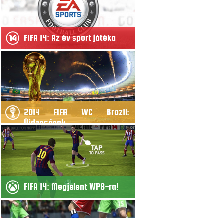
FIFA 14: Az év sport játéka
2014 FIFA WC Brazil:
Újdonságok
FIFA 14: Megjelent WP8-ra!