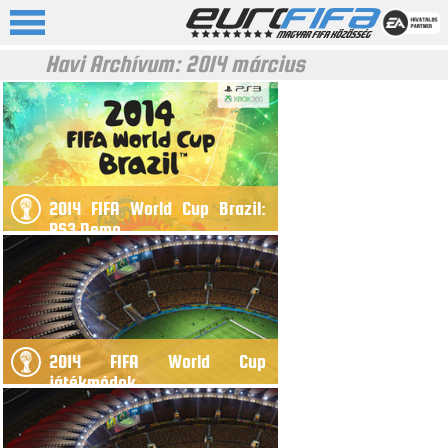
Havi Archívum:
2014 március
2014 FIFA World Cup Brazil:
PS3 Demo
2014 FIFA World Cup
játékmódok