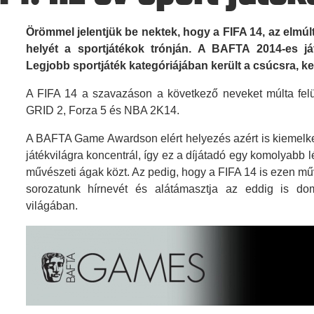
Örömmel jelentjük be nektek, hogy a FIFA 14, az elmúl
helyét a sportjátékok trónján. A BAFTA 2014-es já
Legjobb sportjáték kategóriájában került a csúcsra, k
A FIFA 14 a szavazáson a következő neveket múlta felü
GRID 2, Forza 5 és NBA 2K14.
A BAFTA Game Awardson elért helyezés azért is kiemelk
játékvilágra koncentrál, így ez a díjátadó egy komolyabb l
művészeti ágak közt. Az pedig, hogy a FIFA 14 is ezen mű
sorozatunk hírnevét és alátámasztja az eddig is dom
világában.