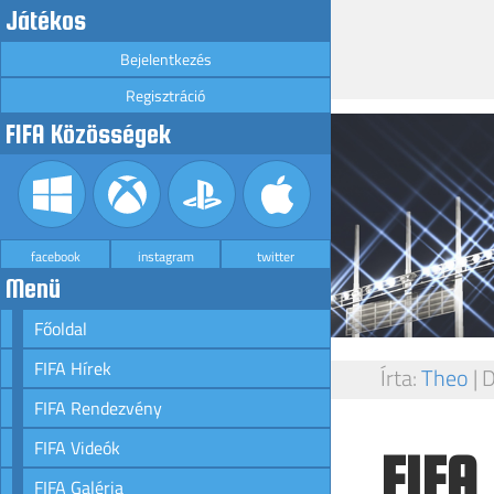
Játékos
Bejelentkezés
Regisztráció
FIFA Közösségek
facebook
instagram
twitter
Menü
Főoldal
FIFA Hírek
Írta:
Theo
|
D
FIFA Rendezvény
FIFA Videók
FIFA
FIFA Galéria