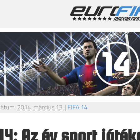
átum:
2014. március 13.
|
FIFA 14
 14: Az év sport játék