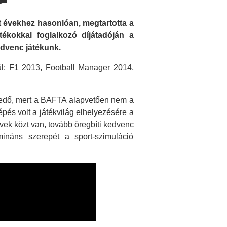
t évekhez hasonlóan, megtartotta a
tékokkal foglalkozó díjátadóján a
edvenc játékunk.
l: F1 2013, Football Manager 2014,
edő, mert a BAFTA alapvetően nem a
épés volt a játékvilág elhelyezésére a
vek közt van, tovább öregbíti kedvenc
ináns szerepét a sport-szimuláció