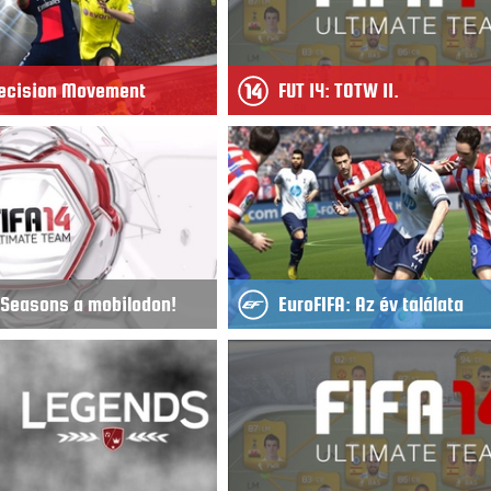
Precision Movement
FUT 14: TOTW 11.
e Seasons a mobilodon!
EuroFIFA: Az év találata