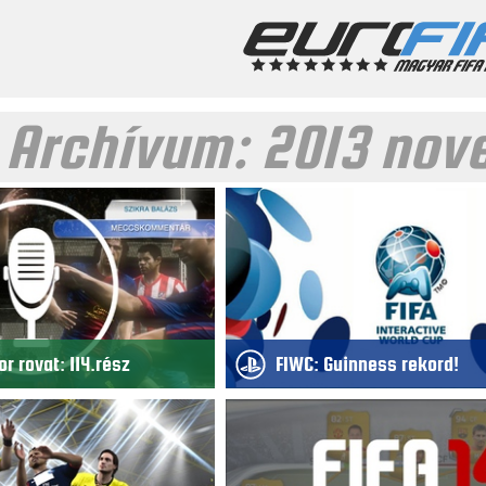
 Archívum:
2013 nov
r rovat: 114.rész
FIWC: Guinness rekord!