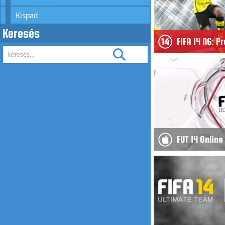
Kispad
Keresés
FIFA 14 NG: 
FUT 14 Onlin