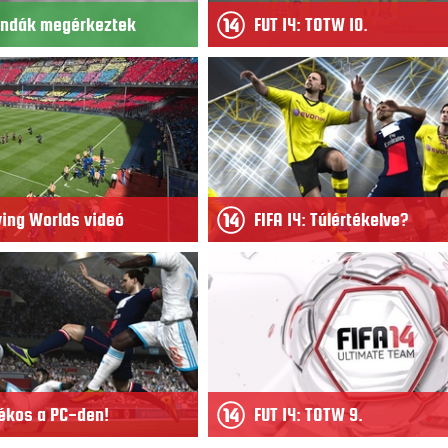
gendák megérkeztek
FUT 14: TOTW 10.
iving Worlds videó
FIFA 14: Túlértékelve?
ékos a PC-den!
FUT 14: TOTW 9.