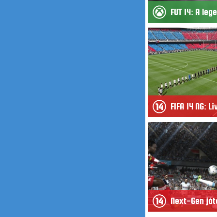
FUT 14: A le
FIFA 14 NG: L
Next-Gen ját