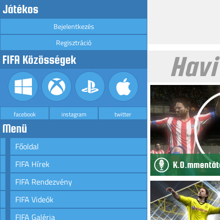
Játékos
Bejelentkezés
Regisztráció
Havi
FIFA Közösségek
facebook
instagram
twitter
Menü
Főoldal
FIFA Hírek
K.O.mmentáto
FIFA Rendezvény
FIFA Videók
FIFA Galéria