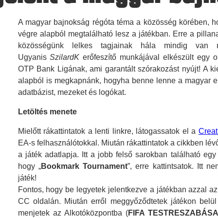
A magyar bajnokság régóta téma a közösség körében, hog
végre alapból megtalálható lesz a játékban. Erre a pillan
közösségünk lelkes tagjainak hála mindig van 
Ugyanis
SzilardK
erőfeszítő munkájával elkészült egy o
OTP Bank Ligának, ami garantált szórakozást nyújt! A kie
alapból is megkapnánk, hogyha benne lenne a magyar els
adatbázist, mezeket és logókat.
Letöltés menete
Mielőtt rákattintatok a lenti linkre, látogassatok el a
Creat
EA-s felhasználótokkal. Miután rákattintatok a cikkben lév
a játék adatlapja. Itt a jobb felső sarokban található eg
hogy „
Bookmark Tournament
”, erre kattintsatok. Itt n
játék!
Fontos, hogy be legyetek jelentkezve a játékban azzal az
CC oldalán. Miután erről meggyőződtetek játékon belül k
menjetek az Alkotóközpontba (
FIFA TESTRESZABÁSA