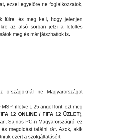
, ezzel egyelőre ne foglalkozzatok,
 fülre, és meg kell, hogy jelenjen
re az alsó sorban jelzi a letöltés
átok meg és már játszhattok is.
az országoknál ne Magyarországot
 MSP, illetve 1,25 angol font, ezt meg
IFA 12 ONLINE / FIFA 12 ÜZLET
),
eban. Sajnos PC-n Magyarországról ez
 és megoldást találni rá*. Azok, akik
iük ezért a szolgáltatásért.