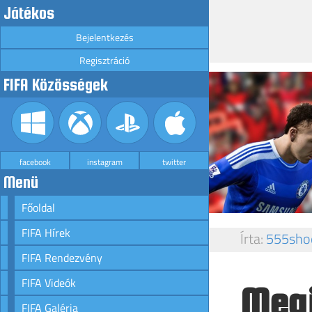
Játékos
Bejelentkezés
Regisztráció
FIFA Közösségek
facebook
instagram
twitter
Menü
Főoldal
FIFA Hírek
Írta:
555sho
FIFA Rendezvény
FIFA Videók
Megj
FIFA Galéria