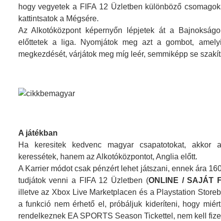
hogy vegyetek a FIFA 12 Üzletben különböző csomagokat
kattintsatok a Mégsére.
Az Alkotóközpont képernyőn lépjetek át a Bajnokságok
előttetek a liga. Nyomjátok meg azt a gombot, amelyik
megkezdését, várjátok meg míg leér, semmiképp se szakíts
A játékban
Ha keresitek kedvenc magyar csapatotokat, akkor 
keressétek, hanem az Alkotóközpontot, Anglia előtt.
A Karrier módot csak pénzért lehet játszani, ennek ára 160
tudjátok venni a FIFA 12 Üzletben (
ONLINE / SAJÁT F
illetve az Xbox Live Marketplacen és a Playstation Stor
a funkció nem érhető el, próbáljuk kideríteni, hogy miért
rendelkeznek EA SPORTS Season Tickettel, nem kell fizetn