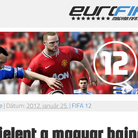
e
|
Dátum:
2012. január 25.
|
FIFA 12
elent a magyar baj