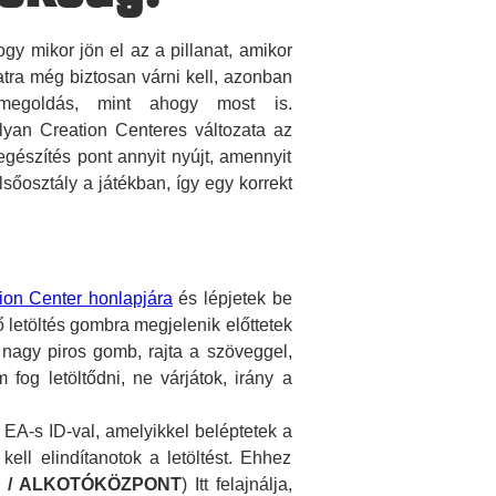
y mikor jön el az a pillanat, amikor
atra még biztosan várni kell, azonban
megoldás, mint ahogy most is.
lyan Creation Centeres változata az
gészítés pont annyit nyújt, amennyit
őosztály a játékban, így egy korrekt
ion Center honlapjára
és lépjetek be
ő letöltés gombra megjelenik előttetek
y nagy piros gomb, rajta a szöveggel,
em fog letöltődni, ne várjátok, irány a
 EA-s ID-val, amelyikkel beléptetek a
ell elindítanotok a letöltést. Ehhez
 / ALKOTÓKÖZPONT
) Itt felajnálja,