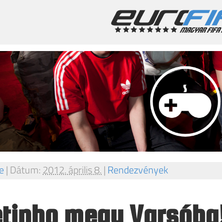
e
|
Dátum:
2012. április 8.
|
Rendezvények
tinho megy Varsóba