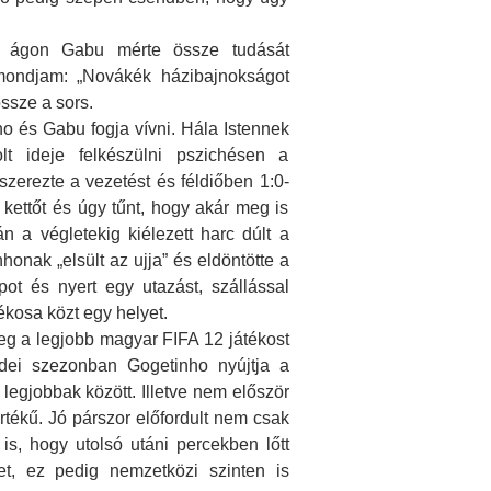
ik ágon Gabu mérte össze tudását
mondjam: „Novákék házibajnokságot
ssze a sors.
o és Gabu fogja vívni. Hála Istennek
lt ideje felkészülni pszichésen a
zerezte a vezetést és féldiőben 1:0-
kettőt és úgy tűnt, hogy akár meg is
n a végletekig kiélezett harc dúlt a
honak „elsült az ujja” és eldöntötte a
t és nyert egy utazást, szállással
ékosa közt egy helyet.
eg a legjobb magyar FIFA 12 játékost
 idei szezonban Gogetinho nyújtja a
 legjobbak között. Illetve nem először
rtékű. Jó párszor előfordult nem csak
, hogy utolsó utáni percekben lőtt
et, ez pedig nemzetközi szinten is