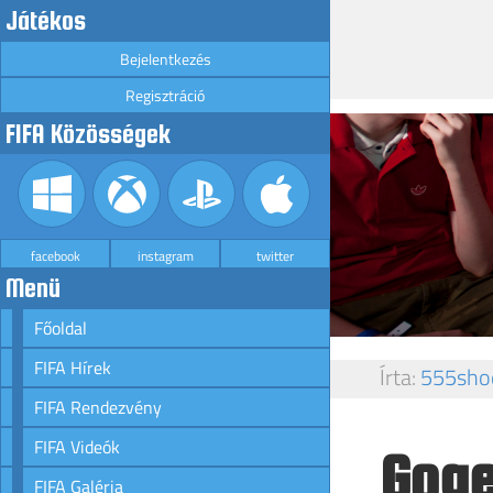
Játékos
Bejelentkezés
Regisztráció
FIFA Közösségek
facebook
instagram
twitter
Menü
Főoldal
FIFA Hírek
Írta:
555sho
FIFA Rendezvény
FIFA Videók
Goge
FIFA Galéria