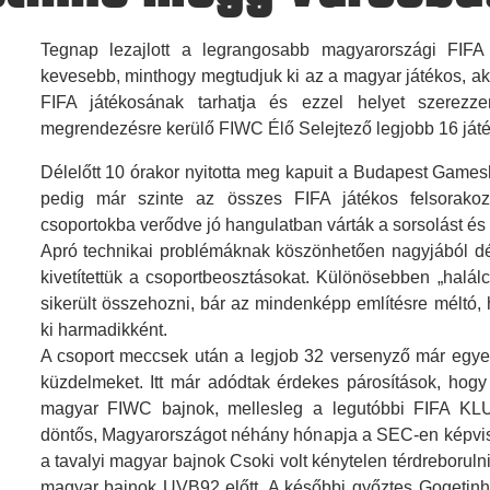
Tegnap lezajlott a legrangosabb magyarországi FIFA
kevesebb, minthogy megtudjuk ki az a magyar játékos, aki
FIFA játékosának tarhatja és ezzel helyet szerez
megrendezésre kerülő FIWC Élő Selejtező legjobb 16 játé
Délelőtt 10 órakor nyitotta meg kapuit a Budapest Games
pedig már szinte az összes FIFA játékos felsorakoz
csoportokba verődve jó hangulatban várták a sorsolást és 
Apró technikai problémáknak köszönhetően nagyjából dél
kivetítettük a csoportbeosztásokat. Különösebben „halál
sikerült összehozni, bár az mindenképp említésre méltó, 
ki harmadikként.
A csoport meccsek után a legjob 32 versenyző már egyen
küzdelmeket. Itt már adódtak érdekes párosítások, hogy
magyar FIWC bajnok, mellesleg a legutóbbi FIFA KL
döntős, Magyarországot néhány hónapja a SEC-en képvise
a tavalyi magyar bajnok Csoki volt kénytelen térdreborulni 
magyar bajnok UVB92 előtt. A későbbi győztes Gogetin