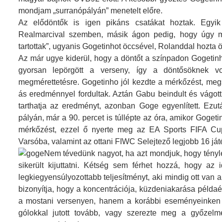
mondjam „surranópályán” menetelt előre.
Az elődöntők is igen pikáns csatákat hoztak. Egy
Realmarcival szemben, másik ágon pedig, hogy úgy 
tartottak”, ugyanis Gogetinhot öccsével, Rolanddal hozta ö
Az már ugye kiderül, hogy a döntőt a színpadon Gogetinh
gyorsan lepörgött a verseny, így a döntősöknek vo
megmérettetésre. Gogetinho jól kezdte a mérkőzést, megs
ás eredménnyel fordultak. Aztán Gabu beindult és vágott 
tarthatja az eredményt, azonban Goge egyenlített. Ezutá
pályán, már a 90. percet is túllépte az óra, amikor Gogetin
mérkőzést, ezzel ő nyerte meg az EA Sports FIFA Cupo
Varsóba, valamint az ottani FIWC Selejtező legjobb 16 ját
Nem tévedünk nagyot, ha azt mondjuk, hogy tényl
sikerült kijuttatni. Kétség sem férhet hozzá, hogy az
legkiegyensúlyozottabb teljesítményt, aki mindig ott van a
bizonyítja, hogy a koncentrációja, küzdeniakarása példaé
a mostani versenyen, hanem a korábbi eseményeinken is
gólokkal jutott tovább, vagy szerezte meg a győzelm