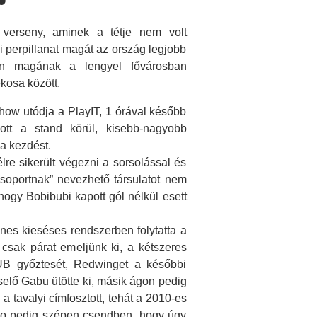
 verseny, aminek a tétje nem volt
 perpillanat magát az ország legjobb
zen magának a lengyel fővárosban
kosa között.
how utódja a PlayIT, 1 órával később
ott a stand körül, kisebb-nagyobb
a kezdést.
re sikerült végezni a sorsolással és
csoportnak” nevezhető társulatot nem
hogy Bobibubi kapott gól nélkül esett
es kieséses rendszerben folytatta a
 csak párat emeljünk ki, a kétszeres
UB győztesét, Redwinget a későbbi
lő Gabu ütötte ki, másik ágon pedig
a tavalyi címfosztott, tehát a 2010-es
ho pedig szépen csendben, hogy úgy