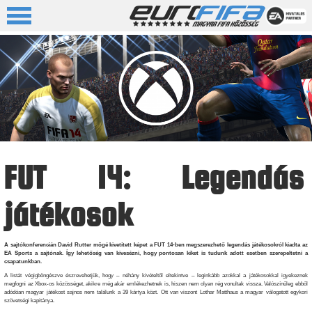
FUT 14: Legendás
játékosok
A sajtókonferencián David Rutter mögé kivetített képet a FUT 14-ben megszerezhető legendás játékosokról kiadta az
EA Sports a sajtónak. Így lehetőség van kivesézni, hogy pontosan kiket is tudunk adott esetben szerepeltetni a
csapatunkban.
A listát végigböngészve észrevehetjük, hogy – néhány kivételtől eltekintve – leginkább azokkal a játékosokkal igyekeznek
megfogni az Xbox-os közösséget, akikre még akár emlékezhetnek is, hiszen nem olyan rég vonultak vissza. Valószínűleg ebből
adódóan magyar játékost sajnos nem találunk a 39 kártya közt. Ott van viszont Lothar Matthaus a magyar válogatott egykori
szövetségi kapitánya.