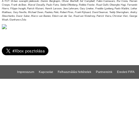
A FUT 14-ben szereplő játékosok:
Dennis Bergkapm, Olivier Bierhoff, Sol Campbell, Fabio Cannavaro, Rui Costa, Hernán
Crespo, Frank de Boer, Marcel Desailly, Paulo Futre, Stefan Effenberg, Robbie Fowler, Ruud Gullit, Gheorghe Hagi, Fernando
Hierro, Filippo Inzaghi, Patrick Kluivert, Henrik Larsson, Jens Lehmann, Gary Lineker, Freddie Ljunberg, Paolo Maldini, Lothar
Matthaus, Gary Neville, Michael Owen, Pauleta, Pelé, Robert Pires, Frank Rijkaard, David Seaman, Teddy Sheringham, Andriy
Shevchenko, Davor Suker, Marco van Basten, Edwin van der Sar, Ruud van Nistelrooy, Patrick Vieira, Christian Vieri, George
Weah, Gianfranco Zola
Impresszum
Kapcsolat
Felhasználási feltételek
Partnereink
Eredeti FIFA
FIFA 18 gépigény