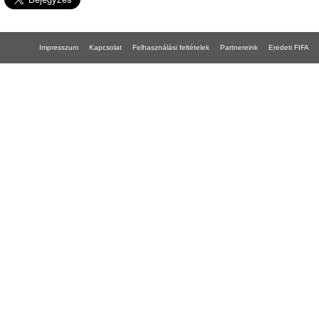
Impresszum
Kapcsolat
Felhasználási feltételek
Partnereink
Eredeti FIFA
FIFA 18 gépigény