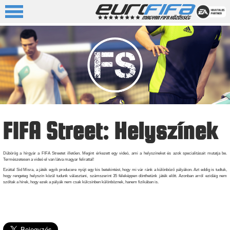
FIFA Street: Helyszínek
Dübörög a hírgyár a FIFA Streetet illetően. Megint érkezett egy videó, ami a helyszíneket és azok specialitásait mutatja be.
Természetesen a videó el van látva magyar felirattal!
Ezúttal Sid Misra, a játék egyik producere nyújt egy kis betekintést, hogy mi vár ránk a különböző pályákon. Azt eddig is tudtuk,
hogy rengeteg helyszín közül tudunk választani, számszerint 35 féleképpen dönthetünk játék előtt. Azonban arról ezidáig nem
szóltak a hírek, hogy ezek a pályák nem csak külcsínben különböznek, hanem fizikában is.