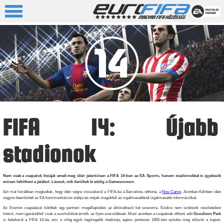
FIFA 14: Újabb
stadionok
Nem csak a csapatok listáját emeli meg idén jelentősen a FIFA 14-ben az EA Sports, hanem stadionokkal is igyekszik
erősen feltölteni a játékot. Lássuk, mik derültek ki eddig a Gamescomon.
Azt már korábban megtudtuk, hogy idén végre visszakerül a FIFA-ba a Barcelona otthona, a
Nou Camp
. Azonban Kölnben idén
nagyon beerősített az EA kommunikációs stábja és ontják magukból az izgalmasabbnál izgalmasabb információkat.
Az Everton csapatával kötöttek egy partneri megállapodást az elkövetkező két szezonra. Ezekre nem szoktunk részleteiben
kitérni, mert igazándiból csak a szurkolóikat érintik az ilyen szerződések. Most azonban a csapatnak otthont adó
Goodison Park
is belekerül a FIFA 14-be, ami a világ egyik legöregebb stadionja, egész pontosan 1892-ben nyitotta meg először a kapuit.