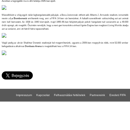
Azonban a legrégebbi ma is álló lelátója 1926-ban épült.
Másodikként a világ egyik talán leghangulatosabb pályáját, a Boca Juniorsnak otthont adó Alberto J. Armando stadiont, ismertebb
nevén a
La Bombonerá
t említenénk meg, ami a FIFA 14-ben vár bennünket. A futballt szeretőknek valószínűleg ezt azt arénát
nem kell bemutatni. Az 1938 és 1940 közt épült, majd 1995-96-ban felújított pályán pokoli hangulatot tud varázsolni az a 49.000
őrült rajongó, aki megtölti. Őszintén reméljük, hogy a next-gen konzolokra érkező Ignite Engine-ban megbúvó Living Worlds átadja
azt az extázist, ami ott hétről hétre tapasztalható.
Végül pedig az ukrán Shakhtar Donetsk stadionját kel megemlítenünk, ugyanis a 2009-ben megnyílt és több, mint 52.000 ember
befogadására alkalmas
Donbass Arena
is megtalálható lesz a FIFA 14-ben.
Impresszum
Kapcsolat
Felhasználási feltételek
Partnereink
Eredeti FIFA
FIFA 18 gépigény