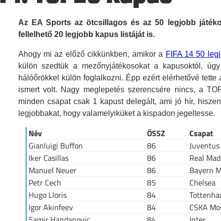
Az EA Sports az ötcsillagos és az 50 legjobb játék
fellelhető 20 legjobb kapus listáját is.
Ahogy mi az előző cikkünkben, amikor a
FIFA 14 50 legj
külön szedtük a mezőnyjátékosokat a kapusoktól, úg
hálóőrökkel külön foglalkozni. Épp ezért elérhetővé tett
ismert volt. Nagy meglepetés szerencsére nincs, a T
minden csapat csak 1 kapust delegált, ami jó hír, hisz
legjobbakat, hogy valamelyiküket a kispadon jegeltesse.
Név
ÖSSZ
Csapat
Gianluigi Buffon
86
Juventus
Iker Casillas
86
Real Mad
Manuel Neuer
86
Bayern 
Petr Cech
85
Chelsea
Hugo Lloris
84
Tottenha
Igor Akinfeev
84
CSKA Mo
Samir Handanovic
84
Inter