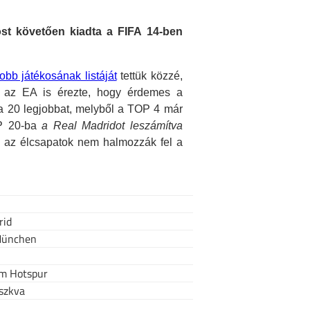
ost követően kiadta a FIFA 14-ben
obb játékosának listáját
tettük közzé,
y az EA is érezte, hogy érdemes a
e a 20 legjobbat, melyből a TOP 4 már
OP 20-ba
a Real Madridot leszámítva
en az élcsapatok nem halmozzák fel a
rid
München
m Hotspur
szkva