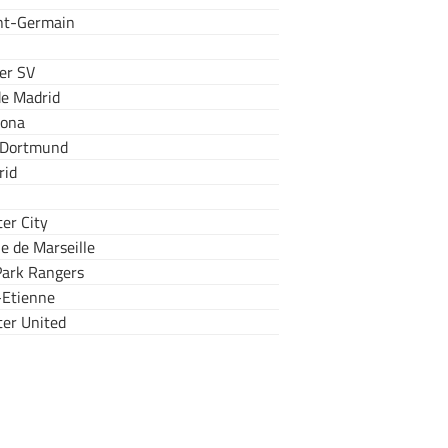
int-Germain
er SV
de Madrid
lona
 Dortmund
rid
er City
e de Marseille
ark Rangers
-Etienne
er United