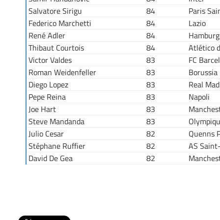
Salvatore Sirigu
84
Paris Sa
Federico Marchetti
84
Lazio
René Adler
84
Hamburg
Thibaut Courtois
84
Atlético 
Victor Valdes
83
FC Barce
Roman Weidenfeller
83
Borussia
Diego Lopez
83
Real Mad
Pepe Reina
83
Napoli
Joe Hart
83
Manchest
Steve Mandanda
83
Olympiqu
Julio Cesar
82
Quenns P
Stéphane Ruffier
82
AS Saint
David De Gea
82
Manchest