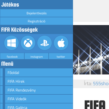
Játékos
Bejelentkezés
Regisztráció
FIFA Közösségek
facebook
instagram
twitter
Menü
Főoldal
FIFA Hírek
Írta:
555sho
FIFA Rendezvény
FIFA Videók
FIFA
FIFA Galéria