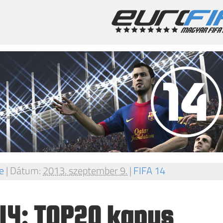
e
|
Dátum:
2013. szeptember 9.
|
FIFA 14
 14: TOP20 kapus