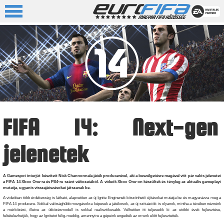
FIFA 14: Next-gen
jelenetek
A Gamespot interjút készített Nick Channonnala játék producerével, aki a beszélgetésre magával vitt pár valós jelenetet
a FIFA 14 Xbox One-ra és PS4-re szánt változatából. A videók Xbox One-on készültek és tényleg az aktuális gameplayt
mutatja, ugyanis visszajátszásokat játszanak be.
A videóban több érdekesség is látható, alapvetően az új Ignite Enginenek köszönhető újításokat mutatja be és magyarázza meg a
FIFA 14 producere. Sokkal valósághűbb mozgásokra képesek a játékosok, az új szituációk is olyanok, mintha a tévében néznénk
a mérkőzést, illetve az ütközésmodell is sokkal realisztikusabb. Vélhetően itt teljesedik ki az utóbbi évek fejlesztése,
feltételezhetjük, hogy az Ignitetot félig-meddig, amennyire a gépeink engedték az orrunk előtt fejlesztették.