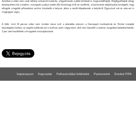
Azonban a videó nem csak néhány szituációt mutat be, a figyelmesek a játék körítését is megcsodálhatják. Megfigyelhetjük ahogy
tényleg életre kel a stadion, mozognak a pálya szélén álló biztonsági őrök és rendőrök, a kamerások obejktívjüket emelgetik, hogy
elkapják a legjobb pillanatokat, amikor közeledik a helyzet, akkor a nézők felpattannak a helyükről. Egyszóval sok év után ezt is
megkapjuk végre.
A több, mint 16 perces videó nem minden része szól a jelenetbe sokszor a Gamespot munkatársát és Nicket mutatják
beszélgetés közben, az angolul tudóknak ezt is érdmes azért végig nézni, akik nem beszélik a nyelvet, nyugodtan beletekerhetnek,
2 pec után kezdődnek a kiragadott visszajátszások.
Impresszum
Kapcsolat
Felhasználási feltételek
Partnereink
Eredeti FIFA
FIFA 18 gépigény