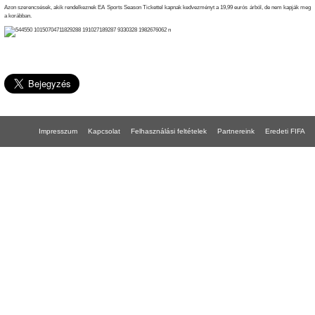
Azon szerencsések, akik rendelkeznek EA Sports Season Tickettel kapnak kedvezményt a 19,99 eurós árból, de nem kapják meg
a korábban.
Impresszum
Kapcsolat
Felhasználási feltételek
Partnereink
Eredeti FIFA
FIFA 18 gépigény