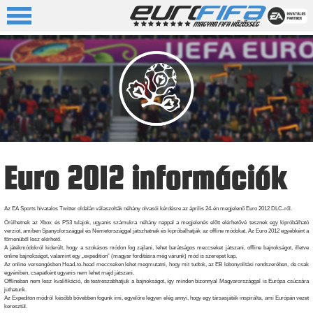
Euro 2012 információk
Az EA Sports hivatalos Twitter oldalán válaszolták néhány olvasói kérdésre az április 24-én megjelenő Euro 2012 DLC-ről.
Örülhetnek az Xbox és PS3 tulajok, ugyanis számukra néhány nappal a megjelenés előtt elérhetővé tesznek egy kipróbálható
verziót, amiben Spanyolországgal és Németországgal játszhatnak és kipróbálhatják az offline módokat. Az Euro 2012 egyébként a
főmenüből lesz elérhető.
A játékmódokról kiderült, hogy a szokásos módon fog zajlani, lehet barátságos meccseket játszani, offline bajnokságot, illetve
online bajnokságot, valamint egy „expedition” (magyar fordításra még várunk) mód is szerepet kap.
Az online versengésben Head-to-head meccseken lehet megmutatni, hogy mit tudtok, az EB lebonyolítási rendszerében, de csak
egyéniben, csapatként ugyanis nem lehet majd játszani.
Offlineban nem lesz kvalifikáció, de testreszabhatjuk a bajnokságot, így minden bizonnyal Magyarországgal is Európa csúcsára
juthatunk.
Az Expediton módról később bővebben fogunk írni, egyelőre legyen elég annyi, hogy egy társasjáték inspirálta, ami Európán vezet
keresztül.