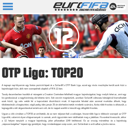
OTP Liga: TOP20
A tegnapi nap folyamán egy fontos pozíciót lépett át a SzilardK’s OTP Bank Liga, ezzel egy nívós mezőnybe került azok közt a
bajnokságok közt, akik nem szerepelnek alapból a FIFA 12-ben.
Tavaly decemberben kezdtük el nézegetni a Creation Centreben fellelhető magyar bajnokságokat, hogy melyik lehet az, amit egy
kis gondozással a nagyközönség elé lehetne tárni. Sok verziót megnéztünk, azonban SzilardK változata kétségkívül kiemelkedett
ezek közül, így vele vettük fel a kapcsolatot disztribúció miatt. A kapcsolat felvétel után azonnal munkába álltunk, hogy
tökéletesítsük a kiegészítést, végül pedig idén január 25-én elérhetővé tettük mindenki számára. Azóta több frissítés is elkészült, a
legnagyobb a téli átigazolásokat tartalmazó volt, de tíz nappal ezelőtt is készült egy átfogóbb frissítés.
Ugyan a cikk címében a TOP20-at említettük, de ez nem teljesen fedi a valóságot, hiszen több liga is többször szerepel az OTP
Liga előtt, valamint olyan világversenyek is vannak, amik úgyszintén nem találhatóak meg a játékban. Ha ezeket kivesszük, akkor
a 12. helyen tanyázik a magyar bajnokság, jelen pillanatban 1249 letöltéssel. Ez az ország méretéhez és a bajnokság
„népszerűségéhez” képest úgy gondoljuk, hogy mindenképpen szép szám, ami Szilárdnak is erőt adhat a jövőre nézve.