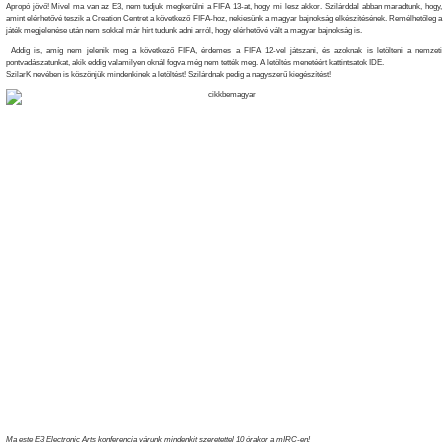
Apropó jövő! Mivel ma van az E3, nem tudjuk megkerülni a FIFA 13-at, hogy mi lesz akkor. Szilárddal abban maradtunk, hogy,
amint elérhetővé teszik a Creation Centret a következő FIFA-hoz, nekiesünk a magyar bajnokság elkészítésének. Remélhetőleg a
játék megjelenése után nem sokkal már hírt tudunk adni arról, hogy elérhetővé vált a magyar bajnokság is.
Addig is, amíg nem jelenik meg a következő FIFA, érdemes a FIFA 12-vel játszani, és azoknak is letölteni a nemzeti
pontvadászatunkat, akik eddig valamilyen oknál fogva még nem tették meg. A letöltés menetéért kattintsatok IDE.
SzilarK nevében is köszönjük mindenkinek a letöltést! Szilárdnak pedig a nagyszerű kiegészítést!
Ma este E3 Electronic Arts konferencia várunk mindenkit szeretettel 10 órakor a mIRC-en!