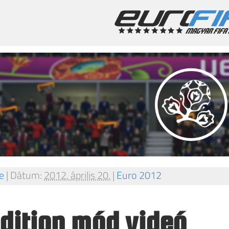
e
|
Dátum:
2012. április 20.
|
Euro 2012
dition mód videó