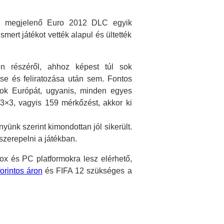
én megjelenő Euro 2012 DLC egyik
mert játékot vették alapul és ültették
 részéről, ahhoz képest túl sok
e és feliratozása után sem. Fontos
tok Európát, ugyanis, minden egyes
3×3, vagyis 159 mérkőzést, akkor ki
ünk szerint kimondottan jól sikerült.
 szerepelni a játékban.
ox és PC platformokra lesz elérhető,
orintos áron
és FIFA 12 szükséges a