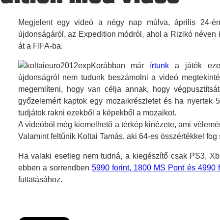
Megjelent egy videó a négy nap múlva, április 24-
újdonságáról, az Expedition módról, ahol a Rizikó néven is
át a FIFA-ba.
Korábban már
írtunk
a játék ezen
újdonságról nem tudunk beszámolni a videó megtekintés
megemlíteni, hogy van célja annak, hogy végpusztítsá
győzelemért kaptok egy mozaikrészletet és ha nyertek 5
tudjátok rakni ezekből a képekből a mozaikot.
A videóból még kiemelhető a térkép kinézete, ami vélemény
Valamint feltűnik Koltai Tamás, aki 64-es összértékkel fog
Ha valaki esetleg nem tudná, a kiegészítő csak PS3, Xb
ebben a sorrendben
5990 forint, 1800 MS Pont és 4990 f
futtatásához.