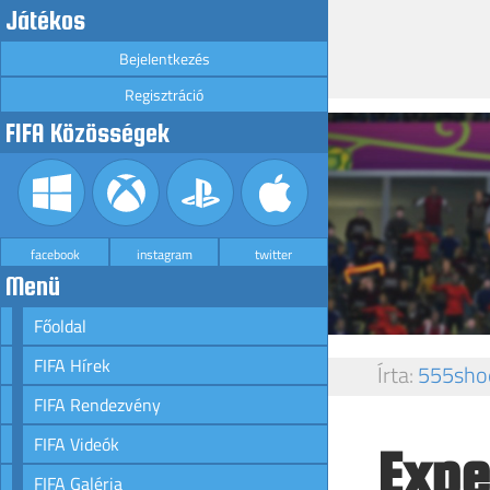
Játékos
Bejelentkezés
Regisztráció
FIFA Közösségek
facebook
instagram
twitter
Menü
Főoldal
FIFA Hírek
Írta:
555sho
FIFA Rendezvény
FIFA Videók
Expe
FIFA Galéria