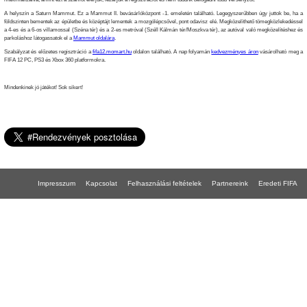
A helyszín a Saturn Mammut. Ez a Mammut II. bevásárlóközpont -1. emeletén található. Legegyszerűbben úgy juttok be, ha a
földszinten bementek az épületbe és középtájt lementek a mozgólépcsővel, pont odavisz elé. Megközelíthető tömegközlekedéssel
a 4-es és a 6-os villamossal (Széna tér) és a 2-es metróval (Széll Kálmán tér/Moszkva tér), az autóval való megközelítéshez és
parkoláshoz látogassatok el a
Mammut oldalára
.
Szabályzat és előzetes regisztráció a
fifa12.momart.hu
oldalon található. A nap folyamán
kedvezményes áron
vásárolható meg a
FIFA 12 PC, PS3 és Xbox 360 platformokra.
Mindenkinek jó játékot! Sok sikert!
Impresszum
Kapcsolat
Felhasználási feltételek
Partnereink
Eredeti FIFA
FIFA 18 gépigény