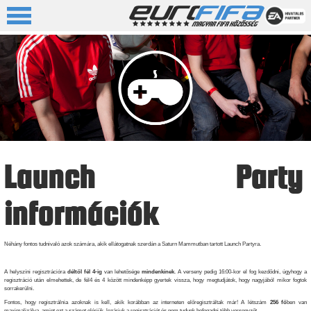
Launch Party
információk
Néhány fontos tudnivaló azok számára, akik ellátogatnak szerdán a Saturn Mammutban tartott Launch Partyra.
A helyszíni regisztrációra
déltől fél 4-ig
van lehetősége
mindenkinek
. A verseny pedig 16:00-kor el fog kezdődni, úgyhogy a
regisztráció után elmehettek, de fél4 és 4 között mindenképp gyertek vissza, hogy megtudjátok, hogy nagyjából mikor fogtok
sorrakerülni.
Fontos, hogy regisztrálnia azoknak is kell, akik korábban az interneten előregisztráltak már! A létszám
256 fő
ben van
maximalizálva, amint ezt a számot elérjük, lezárjuk a regisztrációt és nem tudunk befogadni több versenyzőt.