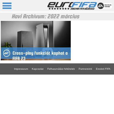
Havi Archívum:
2022 március
Cross-play funkciót kaphat a
FIFA 23
Impresszum
Kapcsolat
Felhasználási feltételek
Partnereink
Eredeti FIFA
FIFA 18 gépigény