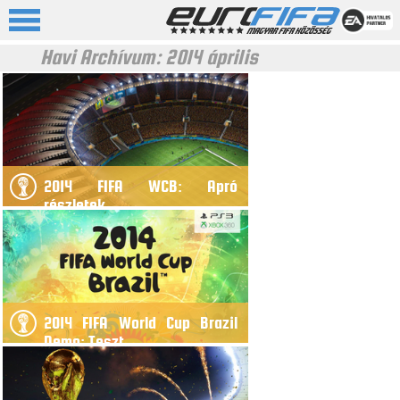
Havi Archívum:
2014 április
2014 FIFA WCB: Apró
részletek
2014 FIFA World Cup Brazil
Demo: Teszt