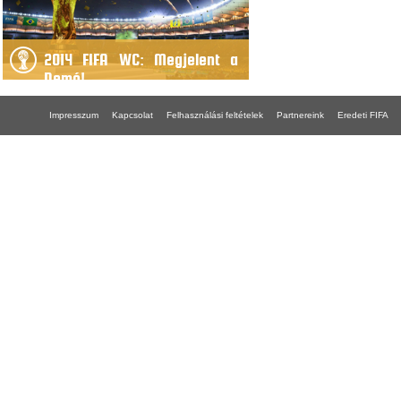
2014 FIFA WC: Megjelent a
Demó!
Impresszum
Kapcsolat
Felhasználási feltételek
Partnereink
Eredeti FIFA
FIFA 18 gépigény