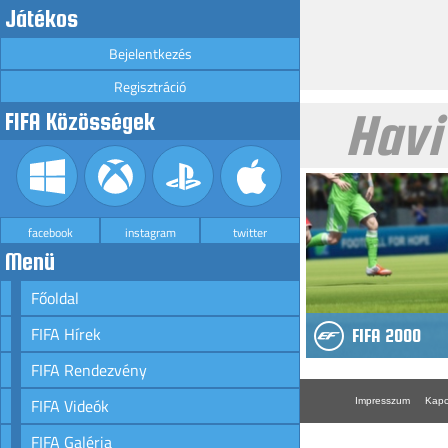
Játékos
Bejelentkezés
Regisztráció
Havi
FIFA Közösségek
facebook
instagram
twitter
Menü
Főoldal
FIFA Hírek
FIFA 2000
FIFA Rendezvény
FIFA Videók
Impresszum
Kapc
FIFA Galéria