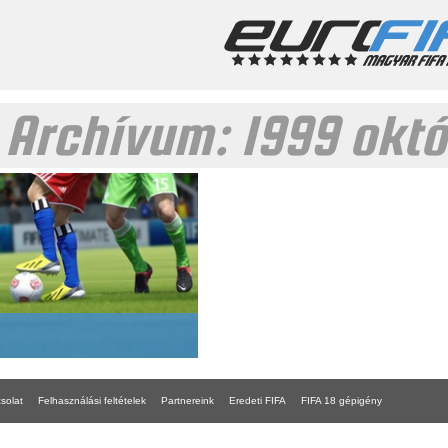
 Archívum:
1999 okt
solat
Felhasználási feltételek
Partnereink
Eredeti FIFA
FIFA 18 gépigény