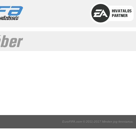
óber
EuroFIFA.com © 2011-2017 Minden jog fenntartva.