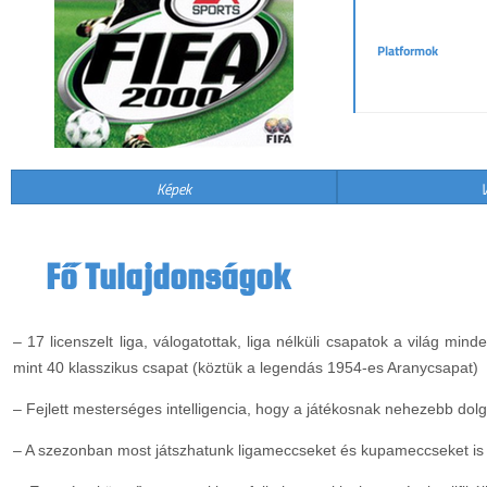
Platformok
Képek
V
Fő Tulajdonságok
– 17 licenszelt liga, válogatottak, liga nélküli csapatok a világ mind
mint 40 klasszikus csapat (köztük a legendás 1954-es Aranycsapat)
– Fejlett mesterséges intelligencia, hogy a játékosnak nehezebb dol
– A szezonban most játszhatunk ligameccseket és kupameccseket is