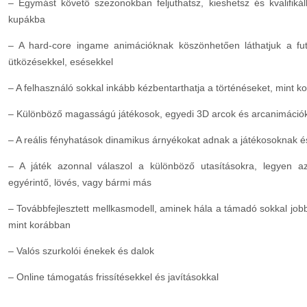
– Egymást követő szezonokban feljuthatsz, kieshetsz és kvalifik
kupákba
– A hard-core ingame animációknak köszönhetően láthatjuk a futb
ütközésekkel, esésekkel
– A felhasználó sokkal inkább kézbentarthatja a történéseket, mint 
– Különböző magasságú játékosok, egyedi 3D arcok és arcanimáció
– A reális fényhatások dinamikus árnyékokat adnak a játékosoknak é
– A játék azonnal válaszol a különböző utasításokra, legyen az
egyérintő, lövés, vagy bármi más
– Továbbfejlesztett mellkasmodell, aminek hála a támadó sokkal jobb
mint korábban
– Valós szurkolói énekek és dalok
– Online támogatás frissítésekkel és javításokkal