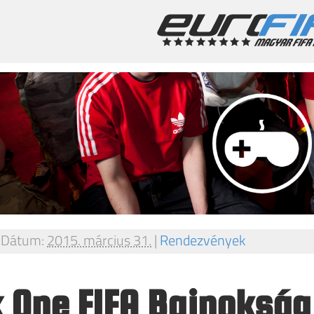
|
Dátum:
2015. március 31.
|
Rendezvények
 One FIFA Bajnokság