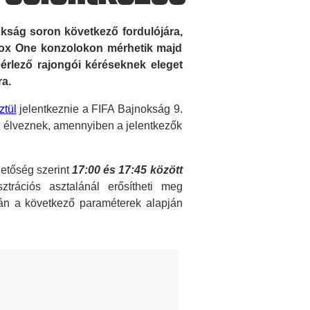
kság soron következő fordulójára,
Xbox One konzolokon mérhetik majd
érlező rajongói kéréseknek eleget
ra.
ztül
jelentkeznie a FIFA Bajnokság 9.
nyt élveznek, amennyiben a jelentkezők
etőség szerint
17:00 és 17:45 között
ztrációs asztalánál erősítheti meg
pján a következő paraméterek alapján