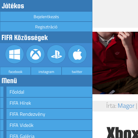
Játékos
Bejelentkezés
Regisztráció
FIFA Közösségek
facebook
instagram
twitter
Menü
Főoldal
FIFA Hírek
Írta:
Magor
FIFA Rendezvény
FIFA Videók
Xbox
FIFA Galéria