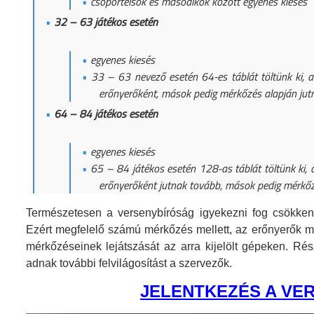
csoportelsők és másodikok között egyenes kiesés
32 – 63 játékos esetén
egyenes kiesés
33 – 63 nevező esetén 64-es táblát töltünk ki, a
erőnyerőként, mások pedig mérkőzés alapján jut
64 – 84 játékos esetén
egyenes kiesés
65 – 84 játékos esetén 128-as táblát töltünk ki, 
erőnyerőként jutnak tovább, mások pedig mérkőz
Természetesen a versenybíróság igyekezni fog csökkent
Ezért megfelelő számú mérkőzés mellett, az erőnyerők m
mérkőzéseinek lejátszását az arra kijelölt gépeken. Ré
adnak további felvilágosítást a szervezők.
JELENTKEZÉS A VE