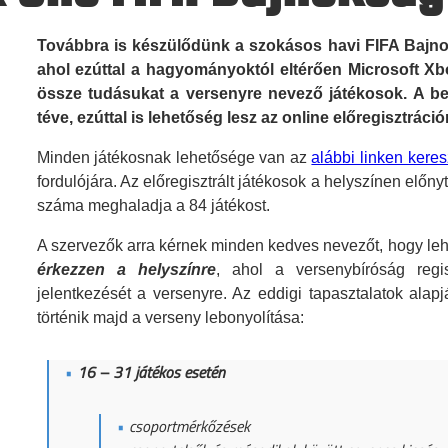
Továbbra is készülődünk a szokásos havi FIFA Bajno
ahol ezúttal a hagyományoktól eltérően Microsoft 
össze tudásukat a versenyre nevező játékosok. A be
téve, ezúttal is lehetőség lesz az online előregisztráció
Minden játékosnak lehetősége van az
alábbi linken keres
fordulójára. Az előregisztrált játékosok a helyszínen elő
száma meghaladja a 84 játékost.
A szervezők arra kérnek minden kedves nevezőt, hogy leh
érkezzen a helyszínre
, ahol a versenybíróság regis
jelentkezését a versenyre. Az eddigi tapasztalatok ala
történik majd a verseny lebonyolítása:
16 – 31 játékos esetén
csoportmérkőzések