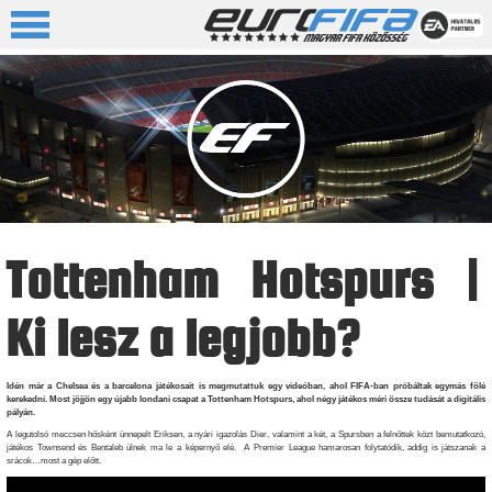
Tottenham Hotspurs |
Ki lesz a legjobb?
Idén már a Chelsea és a barcelona játékosait is megmutattuk egy videóban, ahol FIFA-ban próbáltak egymás fölé
kerekedni. Most jöjjön egy újabb londani csapat a Tottenham Hotspurs, ahol négy játékos méri össze tudását a digitális
pályán.
A legutolsó meccsen hősként ünnepelt Eriksen, a nyári igazolás Dier, valamint a két, a Spursben a felnőttek közt bemutatkozó,
játékos Townsend és Bentaleb ülnek ma le a képernyő elé. A Premier League hamarosan folytatódik, addig is játszanak a
srácok…most a gép előtt.