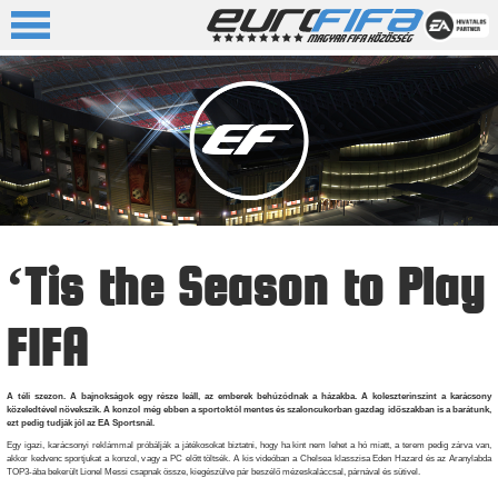
‘Tis the Season to Play
FIFA
A téli szezon. A bajnokságok egy része leáll, az emberek behúzódnak a házakba. A koleszterinszint a karácsony
közeledtével növekszik. A konzol még ebben a sportoktól mentes és szaloncukorban gazdag időszakban is a barátunk,
ezt pedig tudják jól az EA Sportsnál.
Egy igazi, karácsonyi reklámmal próbálják a játékosokat biztatni, hogy ha kint nem lehet a hó miatt, a terem pedig zárva van,
akkor kedvenc sportjukat a konzol, vagy a PC előtt töltsék. A kis videóban a Chelsea klasszisa Eden Hazard és az Aranylabda
TOP3-ába bekerült Lionel Messi csapnak össze, kiegészülve pár beszélő mézeskaláccsal, párnával és sütivel.