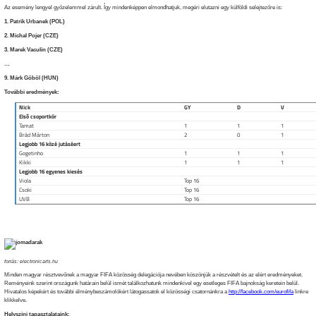
Az esemény lengyel győzelemmel zárult. Így mindenképpen elmondhatjuk, megéri elutazni egy külföldi selejtezőre is:
1. Patrik Urbanek (POL)
2. Michal Pojer (CZE)
3. Marek Vaculín (CZE)
…
9. Márk Göböl (HUN)
További eredmények:
Nick
GY
D
V
Első csoportkör
Tamat
1
1
1
Brád Márton
2
0
1
Legjobb 16 közé jutáséert
Gogetinho
1
1
1
Kikki
1
1
1
Legjobb 16 egyenes kiesés
Viola
Top 16
Csoki
Top 16
UVB
Top 16
forrás: electronicarts.hu
Minden magyar résztvevőnek a magyar FIFA közösség delegációja nevében köszönjük a részvételt és az elért eredményeket.
Reményeink szerint országunk határain belül ismét találkozhatunk mindenkivel egy esetleges FIFA bajnokság keretein belül.
Hivatalos képekért és további élménybeszámolókért látogassatok el közösségi csatornánkra a
http://facebook.com/eurofifa
linkre
klikkelve.
Helyszíni tapasztalataink: