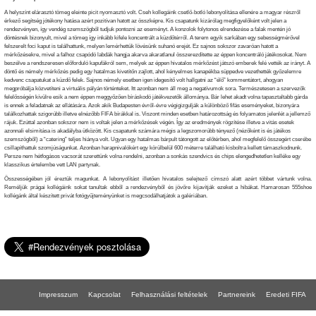
A helyszínt elárasztó tömeg eleinte picit nyomasztó volt. Cseh kollegáink csetlő-botló lebonyolítása ellenére a magyar részről
érkező segítség jótékony hatása azért pozitívan hatott az összképre. Kis csapatunk kizárólag megfigyelőként volt jelen a
rendezvényen, így vendég szemszögből tudjuk pontozni az eseményt. A konzolok folytonos elrendezése a falak mentén jó
döntésnek bizonyult, mivel a tömeg így inkább kifele koncentrált a küzdőtérről. A terem egyik sarkában egy sebességmérővel
felszerelt foci kaput is találhattunk, melyen lemérhettük lövésünk suhanó erejét. Ez sajnos sokszor zavaróan hatott a
mérkőzésekre, mivel a falhoz csapódó labdák hangja akarva akaratlanul összerezdítette az éppen koncentráló játékosokat. Nem
beszélve a rendszeresen előforduló kapufákról sem, melyek az éppen hivatalos mérkőzést játszó emberek felé vették az irányt. A
döntő és némely mérkőzés pedig egy hatalmas kivetítőn zajlott, ahol kényelmes kanapékba süppedve vezethették győzelemre
kedvenc csapatukat a küzdő felek. Sajnos némely esetben igen idegesítő volt hallgatni az “élő” kommentátort, ahogyan
megpróbálja közvetíteni a virtuális pályán történteket. Itt azonban nem áll meg a negatívumok sora. Természetesen a szervezők
felelősségén kívülre esik a nem éppen meggyőzően bíráskodó játékvezetők állománya. Bár lehet akadt volna tapasztaltabb gárda
is ennek a feladatnak az ellátására. Azok akik Budapesten évről-évre végigizgulják a különböző fifás eseményeket, bizonyára
találkozhattak szigorúbb illetve elnézőbb FIFA bírákkal is. Viszont minden esetben határozottság és folyamatos jelenlét a jellemző
rájuk. Ezúttal azonban sokszor nem is voltak jelen a mérkőzések végén. Így az eredmények rögzítése illetve a vitás esetek
azonnali elsimítása is akadályba ütközött. Kis csapatunk számára mégis a legszomorúbb tényező (nézőként is és játékos
szemszögből) a “catering” teljes hiánya volt. Ugyan egy hatalmas bárpult tátongott az előtérben, ahol megfelelő összegért cserébe
csillapíthattuk szomjúságunkat. Azonban harapnivalókért egy körülbelül 600 méterre található kisboltra kellett támaszkodnunk.
Persze nem hétfogásos vacsorát szerettünk volna rendelni, azonban a sonkás szendvics és chips elengedhetetlen kelléke egy
klasszikus értelembe vett LAN partynak.
Összességében jól éreztük magunkat. A lebonyolítást illetően hivatalos selejtező címszó alatt azért többet vártunk volna.
Reméljük prágai kollégáink sokat tanultak ebből a rendezvényből és jövőre kijavítják ezeket a hibákat. Hamarosan 555shoe
kollégánk által készített privát fotógyűjteményünket is megcsodálhatjátok a galériában.
Impresszum
Kapcsolat
Felhasználási feltételek
Partnereink
Eredeti FIFA
FIFA 18 gépigény