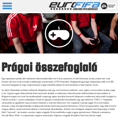
Prágai összefoglaló
Egy napsütéses péntek déli indulással vette kezdetét több mint 4 órás utazásunk a Cseh fővárosba, amely ezúttal nem csak
híressé vált söre miatt vonzotta a labdarúgás szerelmeseit. A FIFA Interaktív Világbajnokság prágai selejtezőjére több mint 300
résztvevő látogatott el, hogy megméretesse magát a döntőbe jutásért és természetesen a helyi bajnoki címért.
Az előző cikkeinkben említett szállásunk elfoglalása után egy rövid sörtúrára indultunk, mely rögtön a szomszédos utcában véget
is ért. Ugyanis egyik útitársunknak fontos tennivalói akadtak a rendezvény zökkenőmentes előkészületeivel kapcsolatban. A
Magyarországon már évek óta tevékenykedő csapat egy egész éjszakán keresztül dolgozott a rendezvény helyszínéül szolgála La
Fabrika színház 1. számú stúdiójában. Kiváló és igényes munkájuknak köszönhetően egy igen kellemes “FIWC-s” hangulatot
varázsoltak az egyébként még szórakozó helyként is üzemelő helyszínre. Kis csapatunk másnap reggel 10 óra környékén
érkezett, a helyi tömegközlekedés szabályainak beható tanulmányozásával felvértezve. Örömmel tapasztaltuk, hogy több ismerős
magyar játékos várakozott türelmetlenül a mérkőzések elkezdéséhez. Köztük volt a budapesti selejtező első helyezettje is Göböl
Márk “huncsoki”, aki értelem szerűen rögtön a legjobb 16-ba kvalifikálta magát magyar győzelmével. Oldalunk munkatársa
Horváth Ákos “Kikki” is megmérette magát az eseményen. Egészen a legjobb 64 játékos közé harcolta be magát.