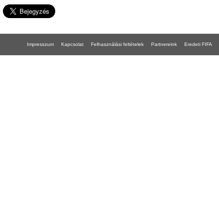
Impresszum
Kapcsolat
Felhasználási feltételek
Partnereink
Eredeti FIFA
FIFA 18 gépigény