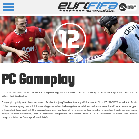
PC Gameplay
Az Electronic Arts Livestream oldalán megjelent egy hivatalos videó a PC-s gameplayről, melyben a fejlesztők játszanak és
válaszolnak kérdésekre.
A tegnapi nap folyamán beszámoltunk a facebook rajongói oldalunkon egy élő kapcsolásról az EA SPORTS standjáról. David
Rutter, aki manapság már a FIFA sorozat egyszemélyes hadseregeként tűnik fel nemzetközi szinten, közel 1 órán keresztül gyűri
a kontrollert, hogy azok a PC-s rajongóknak, akik nem hisznek a híreknek, is kedvet adjon a játékhoz. Hatalmas örömünkre
szolgál továbbá bejelenteni, hogy a nagysikerű kiegészítés az Ultimate Team a PC-s változatban is benne lesz. Ezáltal
megsemmisítve az árkot a platformok között.