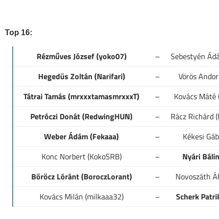
Top 16:
Rézműves József (yoko07)
–
Sebestyén Ád
Hegedüs Zoltán (Narifari)
–
Vörös Andor 
Tátrai Tamás (mrxxxtamasmrxxxT)
–
Kovács Máté 
Petróczi Donát (RedwingHUN)
–
Rácz Richárd 
Weber Ádám (Fekaaa)
–
Kékesi Gáb
Konc Norbert (KokoSRB)
–
Nyári Báli
Böröcz Lóránt (BoroczLorant)
–
Novoszáth Ák
Kovács Milán (milkaaa32)
–
Scherk Patri