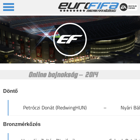
Online bajnokság – 2014
Döntő
Petróczi Donát (RedwingHUN)
–
Nyári Bá
Bronzmérkőzés