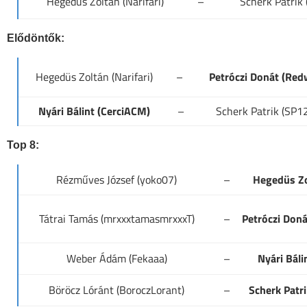
Hegedüs Zoltán (Narifari)
–
Scherk Patrik 
Elődöntők:
Hegedüs Zoltán (Narifari)
–
Petróczi Donát (Re
Nyári Bálint (CerciACM)
–
Scherk Patrik (SP12
Top 8:
Rézműves József (yoko07)
–
Hegedüs Zol
Tátrai Tamás (mrxxxtamasmrxxxT)
–
Petróczi Don
Weber Ádám (Fekaaa)
–
Nyári Báli
Böröcz Lóránt (BoroczLorant)
–
Scherk Patri