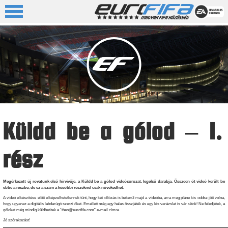
Küldd be a gólod – 1.
rész
Megérkezett új rovatunk első hírvivője, a Küldd be a gólod videósorozat, legelső darabja. Összeen öt videó került be
ebbe a részbe, de ez a szám a későbbi részeknél csak növekedhet.
A videó elkészítése előtt elképzelhetetlennek tűnt, hogy két ollózás is bekerül majd a videóba, arra meg pláne kis oddsz jött volna,
hogy ugyanaz a digitális labdarúgó szerzi őket. Emellett még egy halas összjáték és egy kis varázslat is vár rátok! Ne feledjétek, a
gólokat még mindig küldhetitek a “theo@eurofifa.com” e-mail címre
Jó szórakozást!