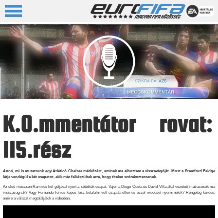
K.O.mmentátor rovat:
115.rész
Annó, mi is mutattunk egy Atléticó-Chelsea mérkőzést, aminek ma elhoztam a visszavágóját. Most a Stamford Bridge
látja vendégül a két csapatot, akik már felkészültek arra, hogy titeket szórakoztassanak.
Az első meccsen Ramires két góljával nyert a sötétkék csapat. Vajon a Diego Costa és David Villa által vezetett matracosok ma
visszavágnak? Vagy Fernando Torres képes lesz betalálni volt csapata ellen és ezzel meccset nyerni nekik? Rengeteg kérdés,
amire a választ megtaláljátok a videóban.