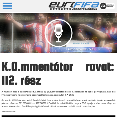
K.O.mmentátor rovat:
112. rész
A múltkori adás a búcsúról szólt, a mai az új jövevény érkeztét dicséri. A dollárjelek az égből potyognak a Parc des
Princes gyepére, hogy egy zöld szőnyeget terítsenek a bevonuló FIFA 14 elé
Az enyhén költői kép után, amiről leszűrődhetett, hogy a pénz komoly szereplője lesz, a mai derbinek, lássuk a csapatokat,
pénzben kifejezve: 361.250.000 € vs. 472.750.000 €.Ezekből, ha valaki kitalálta, hogy a PSG fogadja a Manchester Cityt, azt
azonnal kinevezzük az EuroFIFA pénzügyi felelősének, akinek viszont nem derült ki, annak csak szimplán:
Jó szórakozást!