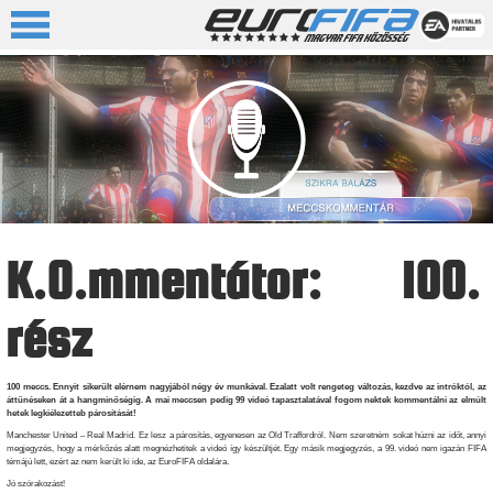
K.O.mmentátor: 100.
rész
100 meccs. Ennyit sikerült elérnem nagyjából négy év munkával. Ezalatt volt rengeteg változás, kezdve az intróktól, az
áttűnéseken át a hangminőségig. A mai meccsen pedig 99 videó tapasztalatával fogom nektek kommentálni az elmúlt
hetek legkiélezetteb párosítását!
Manchester United – Real Madrid. Ez lesz a párosítás, egyenesen az Old Traffordról. Nem szeretném sokat húzni az időt, annyi
megjegyzés, hogy a mérkőzés alatt megnézhetitek a videó így készültjét. Egy másik megjegyzés, a 99. videó nem igazán FIFA
témájú lett, ezért az nem került ki ide, az EuroFIFA oldalára.
Jó szórakozást!