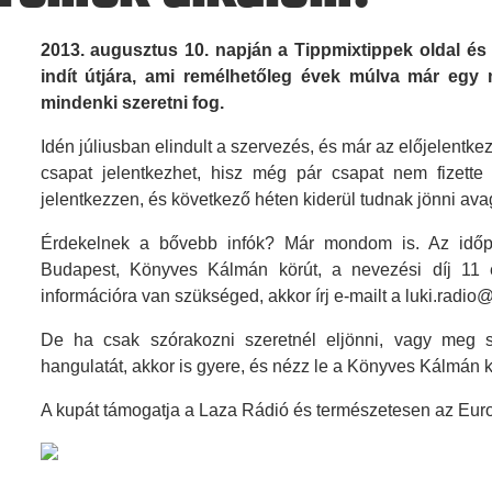
2013. augusztus 10. napján a Tippmixtippek oldal 
indít útjára, ami remélhetőleg évek múlva már egy
mindenki szeretni fog.
Idén júliusban elindult a szervezés, és már az előjelentkez
csapat jelentkezhet, hisz még pár csapat nem fizette 
jelentkezzen, és következő héten kiderül tudnak jönni av
Érdekelnek a bővebb infók? Már mondom is. Az időpon
Budapest, Könyves Kálmán körút, a nevezési díj 11 e
információra van szükséged, akkor írj e-mailt a luki.radio
De ha csak szórakozni szeretnél eljönni, vagy meg sz
hangulatát, akkor is gyere, és nézz le a Könyves Kálmán kö
A kupát támogatja a Laza Rádió és természetesen az EuroF