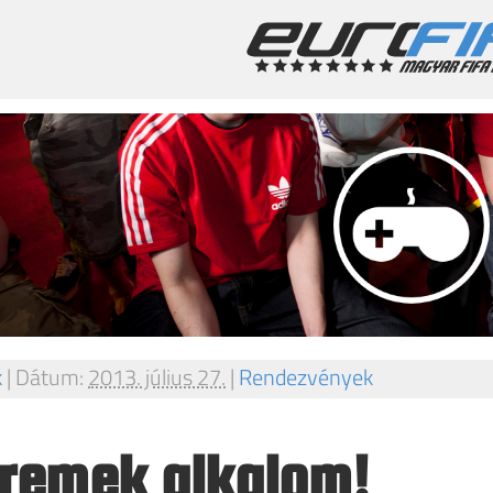
k
|
Dátum:
2013. július 27.
|
Rendezvények
a remek alkalom!