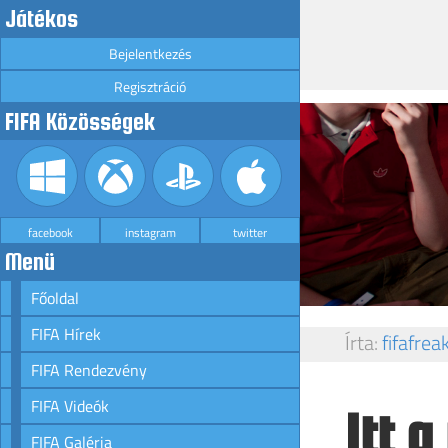
Játékos
Bejelentkezés
Regisztráció
FIFA Közösségek
facebook
instagram
twitter
Menü
Főoldal
FIFA Hírek
Írta:
fifafrea
FIFA Rendezvény
FIFA Videók
Itt 
FIFA Galéria