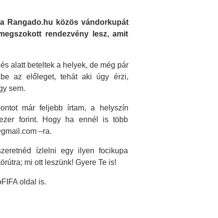
és a Rangado.hu közös vándorkupát
 megszokott rendezvény lesz, amit
és alatt beteltek a helyek, de még pár
be az előleget, tehát aki úgy érzi,
agy sem.
tot már feljebb írtam, a helyszín
zer forint. Hogy ha ennél is több
@gmail.com –ra.
eretnéd ízlelni egy ilyen focikupa
rútra; mi ott leszünk! Gyere Te is!
IFA oldal is.