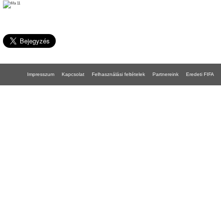
Impresszum
Kapcsolat
Felhasználási feltételek
Partnereink
Eredeti FIFA
FIFA 18 gépigény