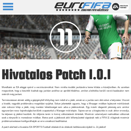
Hivatalos Patch 1.0.1
Mondhatni az EA eléggé spórol a verziószámokkal. Nem mintha további javításokra lenne kilátás a közeljövőben. Az azonban
megszokott, hogy a készítők kiadnak egy javítást azokhoz az apróbb hibákhoz, amiket a boltokba kerülő verzió leadásakor nem
siekrült még javítani.
Természetesen akinek eddig a gépigényből kifolyólag nem indult el a játék, annak ez a javítás sem dob sokat a helyzeten. Viszont
a kisebb, nagyobb problémákra megoldást nyújthat. Sokan jelentették ugyanis, hogy a Mnaager módban lejátszott mérkőzések
után sokszor kilép a játék, még mentési lehetősséget sem adva a játékosoknak. Egy másik idegesítő jelenség azis amikor
egyszerűen rossz bajnokságba kerülünk csapatunkal a Manager mód elején. Sajnos ezt ez a kiegészítés is csak akkor orvosolja,
ha teljesen új játékot kezdünk. Az időjárás terén is komoj változtatások történtek. Mostmár valamelyest realisabban változnak
ezek a tényezők is menedzser módban. Illetve azok a játékosok akik billentyűzettel vágnának neki a FIFA 11 világának mostmár
problémamentesen konfigurálhatják az erre vonatkozó beállításkat.
A patch elérhető a hivatalos EA SPORTS Football oldalakról és oldalunk letöltésszekciójából is. Jó játékot!