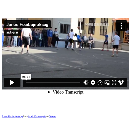
Janus Focibajnokság
from
Márk Vecsernyés
on
Vimeo
.