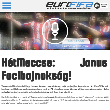
HétMeccse: Janus
Focibajnokság!
Vecsernyés Márk körülbelül egy hónapja keresett meg minket egy saját projektjével kapcsolatban. Az EuroFIFAn már
korábban publikáltunk egy hasonló projektet, amit az EA hivatalos csapata készitett el. Magyarországon (talán…de ha
tud valaki korábbi produkciót, az küldje el nekünk) az első ilyen videó készült el.
Egy különös videó, ami vegyiti a FIFA-gameplayt a valósággal. Ezért is gondoltuk, hogy az eheti “HétMeccse” rovatot az alábbi
produkció váltha ki. A videót egy élő bajnokságon vették fel, majd a FIFA elemeit csatolták a képhez. Szerintünk nagyszerűen
sikerült a “Janus Focibajnokság” videó , ti mit gondoltok?