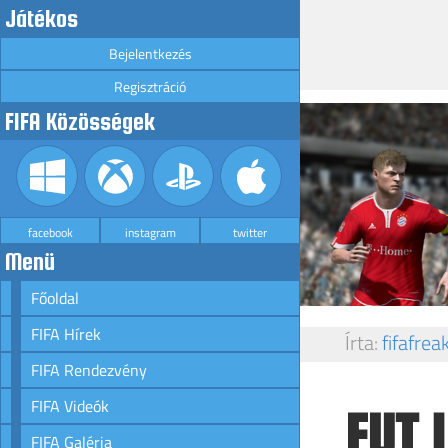
Játékos
Bejelentkezés
Regisztráció
FIFA Közösségek
facebook
instagram
twitter
Menü
Főoldal
FIFA Hírek
Írta:
fifafrea
FIFA Rendezvény
FIFA Videók
FUT 
FIFA Galéria