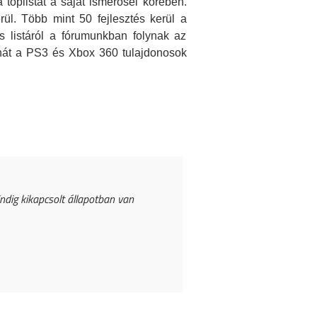
a toplistát a saját ismerősei körében.
rül. Több mint 50 fejlesztés kerül a
s listáról a fórumunkban folynak az
hát a PS3 és Xbox 360 tulajdonosok
ndig kikapcsolt állapotban van