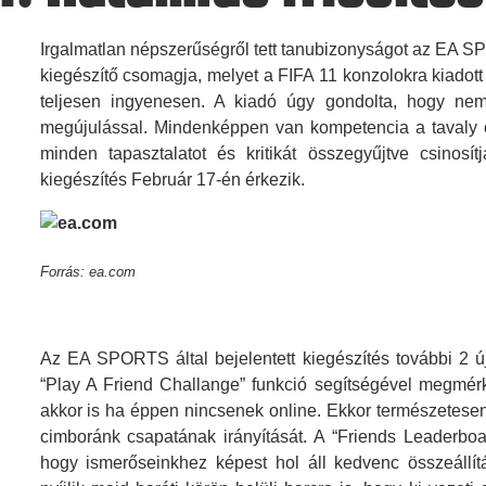
Irgalmatlan népszerűségről tett tanubizonyságot az EA 
kiegészítő csomagja, melyet a FIFA 11 konzolokra kiadott 
teljesen ingyenesen. A kiadó úgy gondolta, hogy n
megújulással. Mindenképpen van kompetencia a tavaly é
minden tapasztalatot és kritikát összegyűjtve csinosí
kiegészítés Február 17-én érkezik.
Forrás: ea.com
Az EA SPORTS által bejelentett kiegészítés további 2 új 
“Play A Friend Challange” funkció segítségével megmér
akkor is ha éppen nincsenek online. Ekkor természetesen 
cimboránk csapatának irányítását. A “Friends Leaderboa
hogy ismerőseinkhez képest hol áll kedvenc összeállít