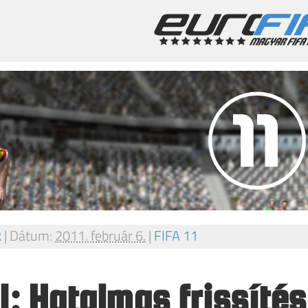
k
|
Dátum:
2011. február 6.
|
FIFA 11
11: Hatalmas frissítés