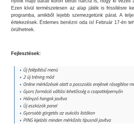
nyíilik majd baráti körön belüli harcra is, hogy ki vezeti 
Ezen kívül természetesen az alap játék is frissítésre ke
programba, amikből lejebb szemezgetünk párat. A telje
értekezések. Érdemes benézni oda is! Február 17-én te
örülhetnek.
Fejlesztések:
Új felépítésű menü
2 új tréning mód
Online mérkőzések alatt a passzolás erejének rásegítése mi
Gyors formáció váltási lehetősség a csapatképernyőn
Hiányzó hangok javítva
Új eszközök panel
Gyorsabb görgetés az aukciós listákon
PING kijelzés minden mérkőzés típusnál javítva