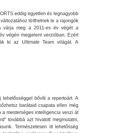
SPORTS eddig egyetlen és legnagyobb
változatához tölthetnek le a rajongók
em várja meg a 2011-es év végét a
v végén megjelent verzióban. Ezért
tják ki az Ultimate Team világát. A
lehetősséggel bővíti a repertoárt. A
kőzhetsz barátaid csapata ellen még
a mesterséges intelligencia veszi át
rd” továbbá azt hivatott megmutatni,
ásunk. Természetesen itt lehetősség