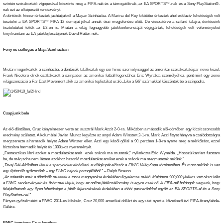
szintén szórakoztató vígoperával köszönte meg a FIFA-nak és a támogatóknak, az EA SPORTS™-nak és a Sony PlayStation®-
nak ezt az elképesztő rendezvényt.
A döntősök frissen érkeztek jachtútjukról a Mayan Színházba. A Marina del Rey kikötőbe érkeztek ahol exkluzív lehetőségük volt
tesztelni a EA SPORTS™ FIFA 12 demóját jólval annak őszi megjelenése előtt. De visszatérve a szilárd talajra, döntőseink
tiszteletüket tették az E3-on is. Miután a világ legnagyobb játékkonferenciáját végigjárták, lehetőségük volt véleményüket
kinyilvánítani az EA játékfejlesztőjének David Rutter-nek.
Fény és csillogás a Maja Színházban
Miután megérkeztek a színházba, a döntősök találkoztak egy sor híres személyiséggel az amerikai szórakoztatóipar nevei közül.
Frank Nicotero elnök csatlakozott a színpadon az amerikai futball legendához Eric Wynalda személyéhez, pont mint egy zenei
világszenzáció a Far East Movement akik az amerikai toplistákat uraló „Like a G6” számukkal köszöntek be a színpadra.
Csapjunk bele
Az elő-döntőben, Cruz kényelmesen verte az ausztrál Mark Azzit 2-0-ra. Miközben a második elő-döntőben egy kicsit szorosabb
eredmény született. A kolumbiai Javier Munoz legyőzte az angol Adam Winstert 2-1-re. Mark Azzi fittyet hányva a csalódottságra
megszerezte a harmadik helyet Adam Winster ellen. Azzi egy késői góllal a 90. percben 1-0-ra nyerte meg a mérkőzést, ezzel
biztosítva harmadik helyét és 1000$-os nyereményét.
„Fantasztikus látni azokat a mozdulatokat amit ezek srácok ma mutattak,” nyilatkozta Eric Wynalda. „Hosszú karriert futottam
be, de még soha nem láttam azokhoz hasonló mozdulatokat amiket ezek a srácok ma megmutattak nekünk.”
„Tavaj Dél-Afrikában láttuk a spanyolokat elhódítani a világkupát először a FIWC Világ Kupa történetében. És most nekünk is van
egy újdonsült győztesünk – egy FIWC bajnok portugáliából.”
– Ralph Strauss.
„Az odaadás amit a döntősök mutattak a torna megnyerése érdekében figyelemre méltó. Majdnem 900,000 játékos vett részt idén
a FIWC rendezvényein és örömmel látjuk, hogy az online játékosállomány is egyre csak nő. A FIFA-nál boldogok vagyunk, hogy
felajánlhatunk egy ilyen lehetőséget a játék fejlesztésének érdekében a többi partnerünkkel együtt az EA SPORTS-al és a Sony
PlayStation-nel.”
Fényes győzelméért a FIWC 2011-es kiírásán, Cruz 20,000 amerikai dollárt és egy utat nyert a következő évi FIFA Aranylabda-
Gálára.
FIWC immáron Cruz kezében