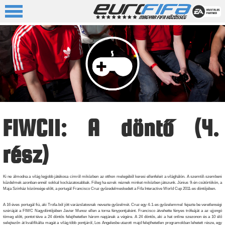
FIWC11: A döntő (4.
rész)
Ki ne álmodna a világ legjobb játékosa címről miközben az otthon melegéből keresi ellenfeleit a világhálón. A szemtől-szembeni
kűzdelmek azonban ennél sokkal kockázatosabbak. Főleg ha ezrek néznek minket miközben játszunk. Június 9-én csütörtökön, a
Maja Színház közönsége előtt, a portugál Francisco Cruz győzedelmeskedett a Fifa Interactive World Cup 2011-es döntőjében.
A 16 éves portugál fiú, aki Trofa-ból jött varázslatosnak nevezte győzelmét. Cruz egy 4-1-es győzelemmel fejezte be veretlenségi
szériáját a FIWC Nagydöntőjében Javier Munoz ellen a torna fénypontjaként. Francisco átvehette fényes trófeáját a az ujjongó
tömeg előtt, pontot téve a 24 döntős felejthetetlen három napjának a végére. A 24 döntős, aki a hat online szezonon és a 10 élő
selejtezőn át kvalifikálta magát a világ több pontjáról, Los Angelesbe utazott majd felejthetetlen programokban lehetett része, egy