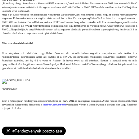
„Francisco, ahogy látom ő lesz a következő FIFA szupersztár,”
ezek voltak Ruben Zerecero szavai 2009-ben. A mexikói FIWC
veterán jóslata azután született miután egy szoros kimenetelű elő-döntőben a FIWC 2009-es felvonásában ami a döntőbe jutását
jelentette Cruz kiejtésével.
Majd a 14 éves Francisco lett a legfiatalabb Nagydöntős Barcelonában, ami nem rettente el attól, hogy az előkelő harmadik helyen
végezzen. Ruben előrelátó szavai végül ma következtek be, amikor láthatta a portugál virtuális futballvirtuózt a magasba emelni a
FIWC 2011-es trófeáját. Bár a Chelsea játéka a 2010/11-es Premier League-ben csalódás volt, Francisco a legmagasabb szintre
emelte a kékeket a FIWC11 Nagydöntőjében. 8 győzelemmel, egy döntetlennel és vereség nélkül, Cruz veretlenül fejezte be a
FIWC11 Nagydöntőjét.Az angol Robert Brewster volt az egyetlen döntős aki pontot bírt rabolni a portugáltól (egy izgalmas 3-3-as
döntetlen alkalmával a csoportmeccsek nyitómérkőzésén).
Nézz szembe a félelmeiddel
Cruz kénytelen volt beletörődni, hogy Ruben Zerecero aki második helyen végzett a csoportjában, vele találkozott a
negyeddöntőben. Szembenézni azzal aki kiütötte őt a FIWC09 elő-döntőjében meglepően kényelmes feladatnak bizonyult
Francisco számára, aki így 4-1-re verte el Ruben-t és helyet nyert az elő-döntőben. Ezután, a portugál még és még
nyugodtabbnak tűnt. Legyőzte az ausztrál reménységet Mark Azzit 2-0-ra az elő-döntőben majd egy hallatlanul kényelmes 4-1-es
győzelemmel hódította el a trófeát a kolumbiai Javier Munoz ellen.
Forrás: fifa.com
Ezen a héten igazán rendhagyó módon számolunk be az FIWC 2011-es szériájának döntőjéről. A több részes cikksorozatunkhoz
egy játék is kapcsolódik. Részletek a
facebook.com/eurofifa
weboldalon! Várjuk a véleményeket a cikkünk alatt vagy Facebook
rajongói oldalunkon.