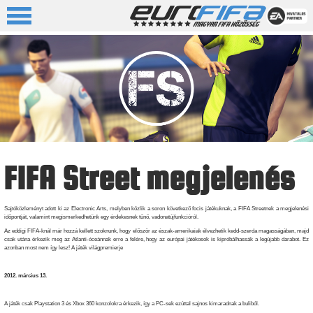
FIFA Street megjelenés
Sajtóközleményt adott ki az Electronic Arts, melyben közlik a soron következő focis játékuknak, a FIFA Streetnek a megjelenési
időpontját, valamint megismerkedhetünk egy érdekesnek tűnő, vadonatújfunkcióról.
Az eddigi FIFA-knál már hozzá kellett szoknunk, hogy először az észak-amerikaiak élvezhetik kedd-szerda magasságában, majd
csak utána érkezik meg az Atlanti-óceánnak erre a felére, hogy az európai játékosok is kipróbálhassák a legújabb darabot. Ez
azonban most nem így lesz! A játék világpremierje
2012. március 13.
A játék csak Playstation 3 és Xbox 360 konzolokra érkezik, így a PC-sek ezúttal sajnos kimaradnak a buliból.