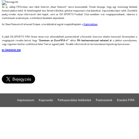
Az új, eddigi FIFA-kban nem látott funkciót „Steet Network” névre keresztelték. Ennek lényege, hogy egy közösségi felületet
biztosít játékon belül. Itt lehetőségetek lesz felvett trükköket, gólokat megosztani a barátaitokkal, kapcsolatba lépni velük. Ezenfelül
pedig minden olyan információt látni fogtok, amit az EA SPORTS Football Club esetében már megtapasztaltatok, ideértve a
mérkőzések eredményeit, a különböző feladatok teljesítését.
Az Steet Networkről érkezett 9 képet, a korábbiakkal együtt megtalálhatjátok a
Galériánkban
.
A játék EA SPORTS FIFA Street néven már előrendelhető partnerünknél a Konzolok Szervize oldalon keresztül. Amennyiben a
megjegyzés rovatba beírod, hogy “
Szeretem az EuroFIFA-t!
” akkor
5% kedvezménnyel veheted át
a játékot személyesen,
vagy ingyenes házhoz szállítással lehet Tiéd az egyedi játék. További információk és természetesen bajnokság hamarosan.
ELŐRENDELEM
Impresszum
Kapcsolat
Felhasználási feltételek
Partnereink
Eredeti FIFA
FIFA 18 gépigény