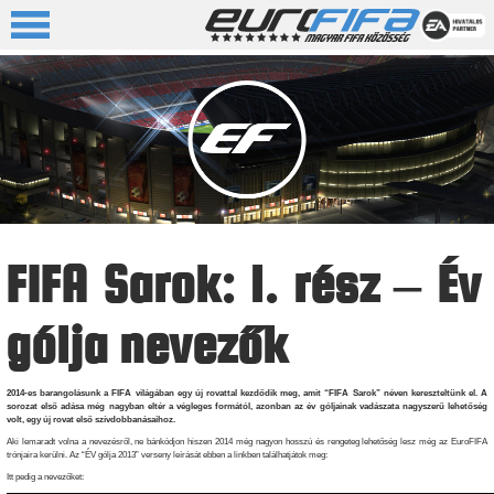
FIFA Sarok: 1. rész – Év
gólja nevezők
2014-es barangolásunk a FIFA világában egy új rovattal kezdődik meg, amit “FIFA Sarok” néven kereszteltünk el. A
sorozat első adása még nagyban eltér a végleges formától, azonban az év góljainak vadászata nagyszerű lehetőség
volt, egy új rovat első szívdobbanásaihoz.
Aki lemaradt volna a nevezésről, ne bánkódjon hiszen 2014 még nagyon hosszú és rengeteg lehetőség lesz még az EuroFIFA
trónjaira kerülni. Az “ÉV gólja 2013” verseny leírását ebben a linkben találhatjátok meg:
Itt pedig a nevezőket: