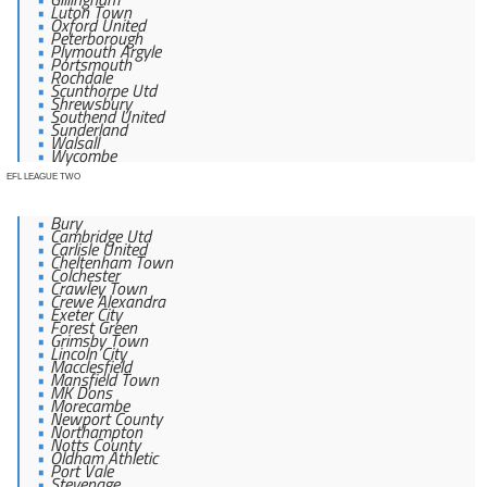
Luton Town
Oxford United
Peterborough
Plymouth Argyle
Portsmouth
Rochdale
Scunthorpe Utd
Shrewsbury
Southend United
Sunderland
Walsall
Wycombe
EFL LEAGUE TWO
Bury
Cambridge Utd
Carlisle United
Cheltenham Town
Colchester
Crawley Town
Crewe Alexandra
Exeter City
Forest Green
Grimsby Town
Lincoln City
Macclesfield
Mansfield Town
MK Dons
Morecambe
Newport County
Northampton
Notts County
Oldham Athletic
Port Vale
Stevenage