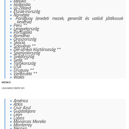
Mexikó
Hollandia
Új-Zéland
Észak-Írország
Norvégia
Paraguay (eredeti mezek, generált és valódi játékosok
keverve)
Peru **
Lengyelország
Portugália
Románia
Oroszország
Skócia
Szlovénia **
Dél-afrikai Köztársaság **
Spanyolország
Svédország
Svájc **
Törökország
USA
Uruguay **
Venezuela **
Wales
MEXIKÓ
LIGA BANCOMER MX
América
Atlas
Cruz Azul
Guadalajara
León
Lobos
Monarcas Morelia
Monterrey
Necaxa