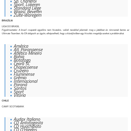
Sp. Charleroi
Sport. Lokeren
Standard Liège
Waasl. Beveren
Zulte-Waregem
BRAZÍLIA
LIGA DO BRASIL
Figyelmeztetés: A brazil csapatok egyelőre nem hivatalos, valódi nevekkel jelennek meg a játékban és nincsenek benne az
Ultimate Teamben. Az EA dolgozik az ügyön, elképzelhető, hogy a közeljövőben egy frissítés megoldja ezeket a problémákat.
América
Atl. Paranaense
Atlético Mineiro
Bahia
Botafogo
Ceará SC
Chapecoense
Cruzeiro
Fluminense
Grêmio
Internacional
Paraná
Santos
Sport
Vitória
CHILE
CAMP. SCOTIABANK
Audax Italiano
CD Antofagasta
CD Huachipato
CD O’Higgins