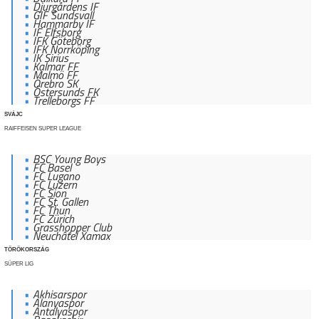
Djurgårdens IF
GIF Sundsvall
Hammarby IF
IF Elfsborg
IFK Göteborg
IFK Norrköping
IK Sirius
Kalmar FF
Malmö FF
Örebro SK
Östersunds FK
Trelleborgs FF
SVÁJC
RAIFFEISEN SUPER LEAGUE
BSC Young Boys
FC Basel
FC Lugano
FC Luzern
FC Sion
FC St. Gallen
FC Thun
FC Zürich
Grasshopper Club
Neuchâtel Xamax
TÖRÖKORSZÁG
SÜPER LIG
Akhisarspor
Alanyaspor
Antalyaspor