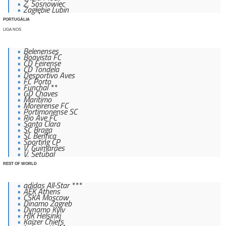
Z. Sosnowiec
Zagłębie Lubin
PORTUGÁLIA
LIGA NOS
Belenenses
Boavista FC
CD Feirense
CD Tondela
Desportivo Aves
FC Porto
Funchal **
GD Chaves
Marítimo
Moreirense FC
Portimonense SC
Rio Ave FC
Santa Clara
SC Braga
SL Benfica
Sporting CP
V. Guimarães
V. Setúbal
REST OF WORLD
adidas All-Star ***
AEK Athens
CSKA Moscow
Dinamo Zagreb
Dynamo Kyiv
HJK Helsinki
Kaizer Chiefs