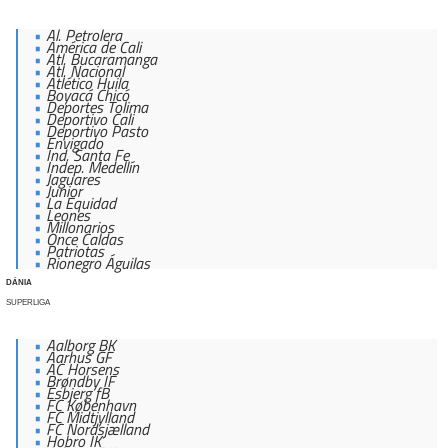
Al. Petrolera
América de Cali
Atl. Bucaramanga
Atl. Nacional
Atlético Huila
Boyacá Chicó
Deportes Tolima
Deportivo Cali
Deportivo Pasto
Envigado
Ind. Santa Fe
Indep. Medellín
Jaguares
Junior
La Equidad
Leones
Millonarios
Once Caldas
Patriotas
Rionegro Águilas
DÁNIA
SUPERLIGA
Aalborg BK
Aarhus GF
AC Horsens
Brøndby IF
Esbjerg fB
FC København
FC Midtjylland
FC Nordsjælland
Hobro IK