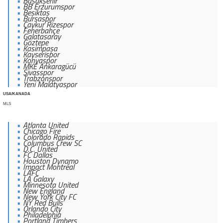
Başakşehir
BB Erzurumspor
Beşiktaş
Bursaspor
Çaykur Rizespor
Fenerbahçe
Galatasaray
Göztepe
Kasimpaşa
Kayserispor
Konyaspor
MKE Ankaragücü
Sivasspor
Trabzonspor
Yeni Malatyaspor
USA/KANADA
MLS
Atlanta United
Chicago Fire
Colorado Rapids
Columbus Crew SC
D.C. United
FC Dallas
Houston Dynamo
Impact Montréal
LAFC
LA Galaxy
Minnesota United
New England
New York City FC
NY Red Bulls
Orlando City
Philadelphia
Portland Timbers