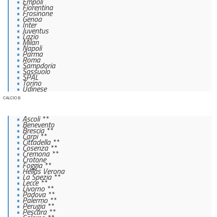
Empoli
Fiorentina
Frosinone
Genoa
Inter
Juventus
Lazio
Milan
Napoli
Parma
Roma
Sampdoria
Sassuolo
SPAL
Torino
Udinese
CALCIO B
Ascoli **
Benevento
Brescia **
Carpi **
Cittadella **
Cosenza **
Cremona **
Crotone
Foggia **
Hellas Verona
La Spezia **
Lecce **
Livorno **
Padova **
Palermo **
Perugia **
Pescara **