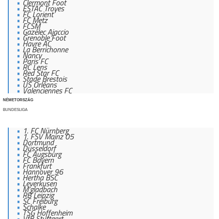
Clermont Foot
ESTAC Troyes
FC Lorient
FC Metz
FCSM
Gazélec Ajaccio
Grenoble Foot
Havre AC
La Berrichonne
Nancy
Paris FC
RC Lens
Red Star FC
Stade Brestois
US Orléans
Valenciennes FC
NÉMETORSZÁG
BUNDESLIGA
1. FC Nürnberg
1. FSV Mainz 05
Dortmund
Düsseldorf
FC Augsburg
FC Bayern
Frankfurt
Hannover 96
Hertha BSC
Leverkusen
M’gladbach
RB Leipzig
SC Freiburg
Schalke
TSG Hoffenheim
VfB Stuttgart