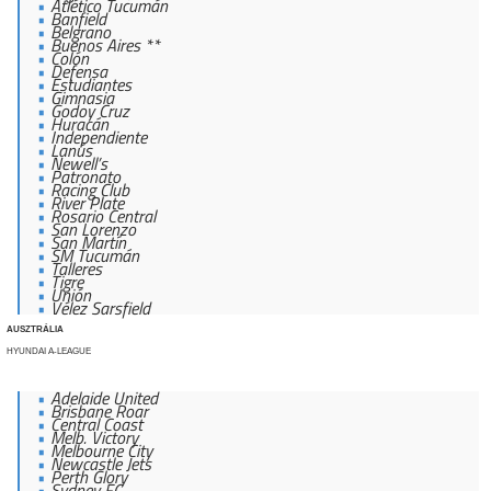
Atlético Tucumán
Banfield
Belgrano
Buenos Aires **
Colón
Defensa
Estudiantes
Gimnasia
Godoy Cruz
Huracán
Independiente
Lanús
Newell’s
Patronato
Racing Club
River Plate
Rosario Central
San Lorenzo
San Martín
SM Tucumán
Talleres
Tigre
Unión
Vélez Sarsfield
AUSZTRÁLIA
HYUNDAI A-LEAGUE
Adelaide United
Brisbane Roar
Central Coast
Melb. Victory
Melbourne City
Newcastle Jets
Perth Glory
Sydney FC