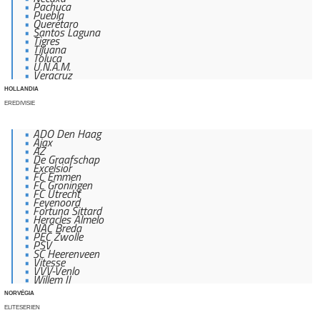
Pachuca
Puebla
Querétaro
Santos Laguna
Tigres
Tijuana
Toluca
U.N.A.M.
Veracruz
HOLLANDIA
EREDIVISIE
ADO Den Haag
Ajax
AZ
De Graafschap
Excelsior
FC Emmen
FC Groningen
FC Utrecht
Feyenoord
Fortuna Sittard
Heracles Almelo
NAC Breda
PEC Zwolle
PSV
SC Heerenveen
Vitesse
VVV-Venlo
Willem II
NORVÉGIA
ELITESERIEN