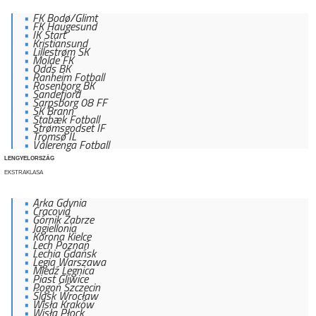
FK Bodø/Glimt
FK Haugesund
IK Start
Kristiansund
Lillestrøm SK
Molde FK
Odds BK
Ranheim Fotball
Rosenborg BK
Sandefjord
Sarpsborg 08 FF
SK Brann
Stabæk Fotball
Strømsgodset IF
Tromsø IL
Vålerenga Fotball
LENGYELORSZÁG
EKSTRAKLASA
Arka Gdynia
Cracovia
Górnik Zabrze
Jagiellonia
Korona Kielce
Lech Poznań
Lechia Gdańsk
Legia Warszawa
Miedź Legnica
Piast Gliwice
Pogoń Szczecin
Śląsk Wrocław
Wisła Kraków
Wisła Płock