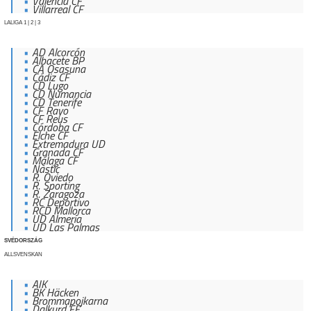
Valencia CF
Villarreal CF
LALIGA 1 | 2 | 3
AD Alcorcón
Albacete BP
CA Osasuna
Cádiz CF
CD Lugo
CD Numancia
CD Tenerife
CF Rayo
CF Reus
Córdoba CF
Elche CF
Extremadura UD
Granada CF
Málaga CF
Nàstic
R. Oviedo
R. Sporting
R. Zaragoza
RC Deportivo
RCD Mallorca
UD Almería
UD Las Palmas
SVÉDORSZÁG
ALLSVENSKAN
AIK
BK Häcken
Brommapojkarna
Dalkurd FF