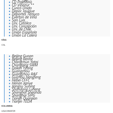
CD Palestino
CD Viñazur **
Curicó Unido
Depor. Iquique
Deportes Temuco
Everton de Viña
San Luis
Uni. Católica
Uni. Concepción
Uni. de Chile
Unión Española
Unión La Calera
KÍNA
CSL
Beijing Guoan
Beijing Renhe
Changchun Yatai
Chongqing SWM
Dalian Yifang
Guangzhou
Guangzhou R&F
Guizhou Hengfeng
Hebei CFFC
Henan Jianye
Jiangsu Suning
Shandong Luneng
Shanghai Shenhua
Shanghai SIPG
Tianjin Quanjian
Tianjin TEDA
KOLUMBIA
LIGA DIMAYOR