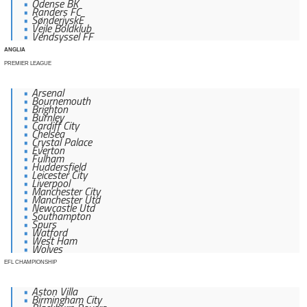
Odense BK
Randers FC
SønderjyskE
Vejle Boldklub
Vendsyssel FF
ANGLIA
PREMIER LEAGUE
Arsenal
Bournemouth
Brighton
Burnley
Cardiff City
Chelsea
Crystal Palace
Everton
Fulham
Huddersfield
Leicester City
Liverpool
Manchester City
Manchester Utd
Newcastle Utd
Southampton
Spurs
Watford
West Ham
Wolves
EFL CHAMPIONSHIP
Aston Villa
Birmingham City