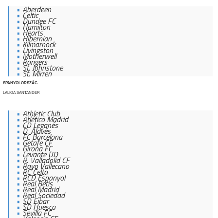
Aberdeen
Celtic
Dundee FC
Hamilton
Hearts
Hibernian
Kilmarnock
Livingston
Motherwell
Rangers
St. Johnstone
St. Mirren
SPANYOLORSZÁG
LALIGA SANTANDER
Athletic Club
Atlético Madrid
CD Leganés
D. Alavés
FC Barcelona
Getafe CF
Girona FC
Levante UD
R. Valladolid CF
Rayo Vallecano
RC Celta
RCD Espanyol
Real Betis
Real Madrid
Real Sociedad
SD Eibar
SD Huesca
Sevilla FC