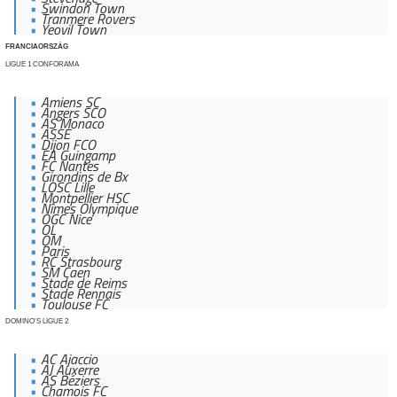
Swindon Town
Tranmere Rovers
Yeovil Town
FRANCIAORSZÁG
LIGUE 1 CONFORAMA
Amiens SC
Angers SCO
AS Monaco
ASSE
Dijon FCO
EA Guingamp
FC Nantes
Girondins de Bx
LOSC Lille
Montpellier HSC
Nîmes Olympique
OGC Nice
OL
OM
Paris
RC Strasbourg
SM Caen
Stade de Reims
Stade Rennais
Toulouse FC
DOMINO’S LIGUE 2
AC Ajaccio
AJ Auxerre
AS Béziers
Chamois FC