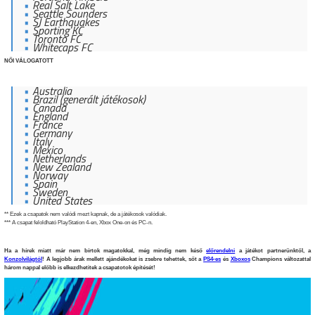
Real Salt Lake
Seattle Sounders
SJ Earthquakes
Sporting KC
Toronto FC
Whitecaps FC
NŐI VÁLOGATOTT
Australia
Brazil (generált játékosok)
Canada
England
France
Germany
Italy
Mexico
Netherlands
New Zealand
Norway
Spain
Sweden
United States
** Ezek a csapatok nem valódi mezt kapnak, de a játékosok valódiak.
*** A csapat feloldható PlayStation 4-en, Xbox One-on és PC-n.
Ha a hírek miatt már nem bírtok magatokkal, még mindig nem késő
előrendelni
a játékot partnerünktől, a
Konzolvilágtól
! A legjobb árak mellett ajándékokat is zsebre tehettek, sőt a
PS4-es
és
Xboxos
Champions változattal
három nappal előbb is elkezdhetitek a csapatotok építését!