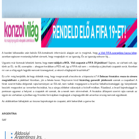
A kezdeti lelkesedés után belsős EA-kontaktunk információi alapján azt is megírtuk, hogy
a Vidi FIFA-szereplése kacsa lehet
,
azonban egészen mostanáig kellett várnunk, hogy megtudjuk mi az igazság. És az igazság sokszor fáj…
Ugyanis már biztosak lehetünk benne, hogy
nem találjuk a MOL Vidi csapatát a FIFA 19 játékban!
Sajnos, ez várható volt, úgy
tűnik az EL- és BL-szereplés – ahogyan korábban a PES-nél, így a FIFA-nál sem – módosítja a játszható csapatok sorát. Azonban
mi van a világ egyik legjobb nemzeti tizenegyével, a rekord-világbajnok brazilokkal?
Ez a hír még lesújtóbb, de hogy oldották meg, hogy megmaradt a kecske és a káposzta is? A
Selecao hivatalos meze és címere
megtalálható
a játékban! Azonban, jön a fekete leves: Neymaron kívül
kizárólag generált játékosok
vannak a csapatban! A
hírek szerint hiába dolgoztak rajta keményen az EA-nél, nem tudtak megegyezni a brazíliai futballszövetséggel, így kénytelenek
leszünk megszokni az ismertlen focistákat, ha a sárga-zöldeket választjuk a kickoff módban. Ráadásul, a brazil bajnoksággal is
pontosan ugyanez a helyzet: a csapatok ott vannak, de a nevek nem stimmelnek. A hivatalos álláspont szerint rajta vannak az
ügyön és várhatóan a jövőben egy frissítés formájában megkapjuk a legnagyobb dél-amerikai ország nemzeti együttesét.
Az alábbiakban láthatjátok az összes bajnokságot és csapatot, akik bekerültek a game-be:
ARGENTÍNA
SAF
Aldosivi
Argentinos Jrs.