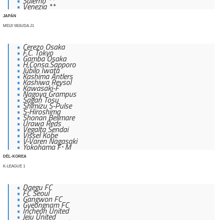
Salerno **
Venezia **
JAPÁN
MEIJI YASUDA J1
Cerezo Osaka
F.C. Tokyo
Gamba Osaka
H.Consa.Sapporo
Júbilo Iwata
Kashima Antlers
Kashiwa Reysol
Kawasaki-F
Nagoya Grampus
Sagan Tosu
Shimizu S-Pulse
S-Hiroshima
Shonan Bellmare
Urawa Reds
Vegalta Sendai
Vissel Kobe
V-Varen Nagasaki
Yokohama F･M
DÉL-KOREA
K-LEAGUE 1
Daegu FC
FC Seoul
Gangwon FC
Gyeongnam FC
Incheon United
Jeju United