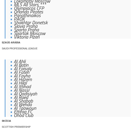
Lokomotiv Moscow
MLS All Stars ***
Olympiacos CFP
Orlando Pirates
Panathinaikos
PAOK
Shakhtar Donetsk
Slavia Praha
Sparta Praha
Spartak Moscow
Viktoria Plzeň
SZAÚD ARÁBIA
SAUDI PROFESSIONAL LEAGUE
Al Ahli
Al Batin
Al Faisaly
Al Fateh
Al Fayha
Al Hazem
Al Hilal
Al Ittihad
Al Nassr
Al Qadisiyah
Al Raed
Al Shabab
Al Wehda
Al Taawoun
Ettifaq FC
Ohod Club
SKÓCIA
SCOTTISH PREMIERSHIP