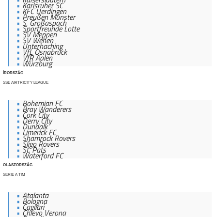
Karlsruher SC
KFC Uerdingen
Preußen Münster
S. Großaspach
Sportfreunde Lotte
SV Meppen
SV Wehen
Unterhaching
VfL Osnabrück
VfR Aalen
Würzburg
ÍRORSZÁG
SSE AIRTRICITY LEAGUE
Bohemian FC
Bray Wanderers
Cork City
Derry City
Dundalk
Limerick FC
Shamrock Rovers
Sligo Rovers
St. Pats
Waterford FC
OLASZORSZÁG
SERIE A TIM
Atalanta
Bologna
Cagliari
Chievo Verona