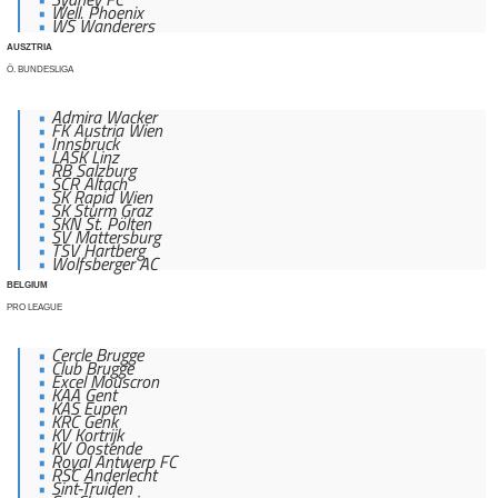
Well. Phoenix
WS Wanderers
AUSZTRIA
Ö. BUNDESLIGA
Admira Wacker
FK Austria Wien
Innsbruck
LASK Linz
RB Salzburg
SCR Altach
SK Rapid Wien
SK Sturm Graz
SKN St. Pölten
SV Mattersburg
TSV Hartberg
Wolfsberger AC
BELGIUM
PRO LEAGUE
Cercle Brugge
Club Brugge
Excel Mouscron
KAA Gent
KAS Eupen
KRC Genk
KV Kortrijk
KV Oostende
Royal Antwerp FC
RSC Anderlecht
Sint-Truiden