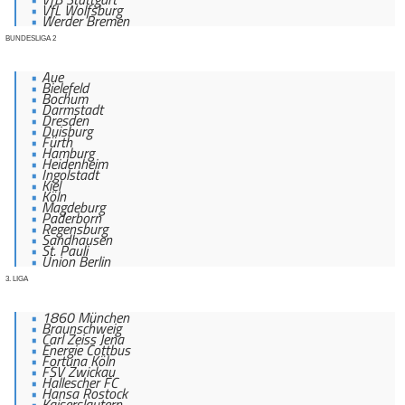
VfL Wolfsburg
Werder Bremen
BUNDESLIGA 2
Aue
Bielefeld
Bochum
Darmstadt
Dresden
Duisburg
Fürth
Hamburg
Heidenheim
Ingolstadt
Kiel
Köln
Magdeburg
Paderborn
Regensburg
Sandhausen
St. Pauli
Union Berlin
3. LIGA
1860 München
Braunschweig
Carl Zeiss Jena
Energie Cottbus
Fortuna Köln
FSV Zwickau
Hallescher FC
Hansa Rostock
Kaiserslautern