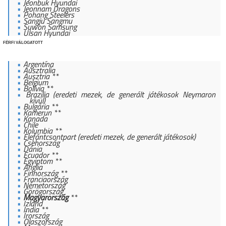
Jeonbuk Hyundai
Jeonnam Dragons
Pohang Steelers
Sangju Sangmu
Suwon Samsung
Ulsan Hyundai
FÉRFI VÁLOGATOTT
Argentína
Ausztralia
Ausztria **
Belgium
Bolívia **
Brazília (eredeti mezek, de generált játékosok Neymaron
kívül)
Bulgária **
Kamerun **
Kanada
Chile
Kolumbia **
Elefántcsontpart (eredeti mezek, de generált játékosok)
Csehország
Dánia
Ecuador **
Egyiptom **
Anglia
Finnország **
Franciaország
Németország
Görögország
Magyarország
**
Izland
India **
Írország
Olaszország