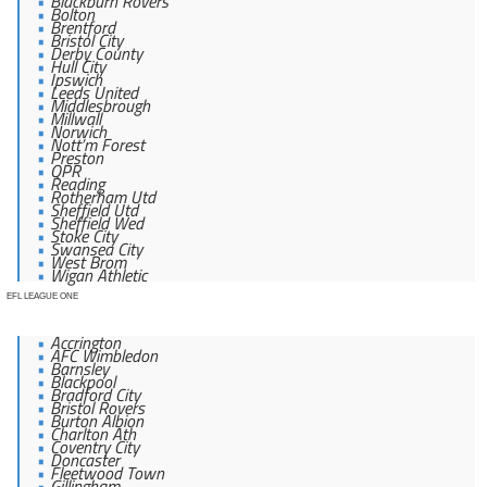
Blackburn Rovers
Bolton
Brentford
Bristol City
Derby County
Hull City
Ipswich
Leeds United
Middlesbrough
Millwall
Norwich
Nott’m Forest
Preston
QPR
Reading
Rotherham Utd
Sheffield Utd
Sheffield Wed
Stoke City
Swansea City
West Brom
Wigan Athletic
EFL LEAGUE ONE
Accrington
AFC Wimbledon
Barnsley
Blackpool
Bradford City
Bristol Rovers
Burton Albion
Charlton Ath
Coventry City
Doncaster
Fleetwood Town
Gillingham