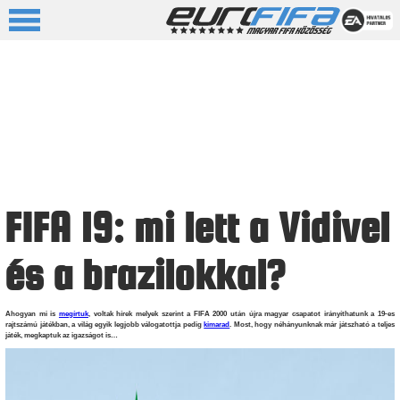
FIFA 19: mi lett a Vidivel
és a brazilokkal?
Ahogyan mi is
megírtuk
, voltak hírek melyek szerint a FIFA 2000 után újra magyar csapatot irányíthatunk a 19-es
rajtszámú játékban, a világ egyik legjobb válogatottja pedig
kimarad
. Most, hogy néhányunknak már játszható a teljes
játék, megkaptuk az igazságot is…