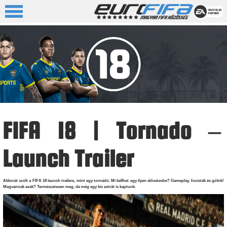
FIFA 18 | Tornado –
Launch Trailer
Akkorát szólt a FIFA 18 launch trailere, mint egy tornádó. Mi kellhet egy ilyen előzetesbe? Gameplay, focisták és gólok!
Megvannak ezek? Természetesen meg, de még egy kis extrát is kaptunk.