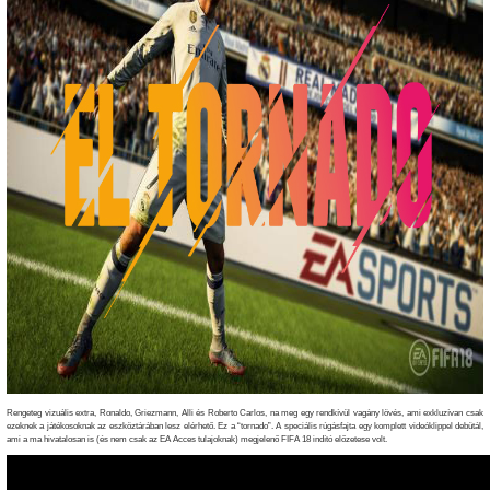
Rengeteg vizuális extra, Ronaldo, Griezmann, Alli és Roberto Carlos, na meg egy rendkívül vagány lövés, ami exkluzívan csak
ezeknek a játékosoknak az eszköztárában lesz elérhető. Ez a “tornado”. A speciális rúgásfajta egy komplett videóklippel debütál,
ami a ma hivatalosan is (és nem csak az EA Acces tulajoknak) megjelenő FIFA 18 indító előzetese volt.