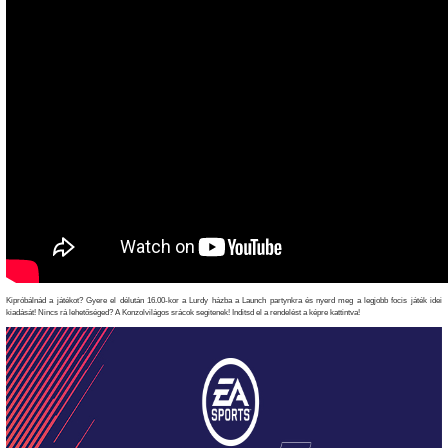
Kipróbálnád a játékot? Gyere el délután 16.00-kor a Lurdy házba a Launch partynkra és nyerd meg a legjobb focis játék idei
kiadását! Nincs rá lehetőséged? A Konzolvilágos srácok segitenek! Inditsd el a rendelést a képre kattintva!